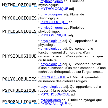
•
mythologiques
adj. Pluriel de
M
Y
TH
OL
O
GI
Q
U
E
S
mythologique.
•
MYTHOLOGIQUE
adj.
•
phycologiques
adj. Pluriel de
PH
Y
C
OL
O
GI
Q
U
E
S
phycologique.
•
PHYCOLOGIQUE
adj.
•
phylogéniques
adj. Pluriel de
PH
YLOG
EN
I
Q
U
E
S
phylogénique.
•
PHYLOGÉNIQUE
adj.
•
physiologique
adj. Qui appartient à la
physiologie.
•
physiologique
adj. Qui concerne le
fonctionnement d’un organe, d’un
PH
YSIOL
O
G
IQ
U
E
organisme vivant, d’un système organique
ou tissulaire…
•
physiologique
adj. Qui concerne l’action
d’une substance, d’un médicament ou d’une
technique thérapeutique sur l’organisme…
•
POLYGLOBULIE
n.f. Méd. Augmentation
P
OLYG
LOB
U
L
I
E
S
du nombre des globules rouges.
•
psychologique
adj. Qui appartient, qui a
P
SY
CH
OL
O
GI
Q
U
E
rapport à la psychologie.
•
PSYCHOLOGIQUE
adj.
•
pyrogalliques
adj. Pluriel de pyrogallique.
P
Y
R
OG
A
L
L
I
Q
U
E
S
•
PYROGALLIQUE
adj.