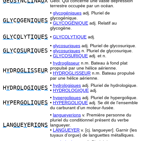
G
E
OSY
NC
LI
NA
U
X
Géol. Qui concerne une vaste dépression
terrestre occupée par un océan.
•
glycogéniques
adj. Pluriel de
glycogénique.
GLY
C
O
GEN
I
Q
U
E
S
•
GLYCOGÉNIQUE
adj. Relatif au
glycogène.
GLY
C
O
LYT
I
Q
U
E
S
•
GLYCOLYTIQUE
adj.
•
glycosuriques
adj. Pluriel de glycosurique.
GLY
C
OSU
R
I
QUES
•
glycosuriques
n. Pluriel de glycosurique.
•
GLYCOSURIQUE
adj. et n.
•
hydroglisseur
n.m. Bateau à fond plat
propulsé par une hélice aérienne.
H
Y
DR
OGLIS
SE
U
R
•
HYDROGLISSEUR
n.m. Bateau propulsé
par une hélice aérienne.
•
hydrologiques
adj. Pluriel de hydrologique.
H
Y
DR
OL
O
GI
Q
U
E
S
•
HYDROLOGIQUE
adj.
•
hypergoliques
adj. Pluriel de hypergolique.
H
Y
PER
GOLI
Q
U
E
S
•
HYPERGOLIQUE
adj. Se dit de l’ensemble
du carburant d’un moteur-fusée.
•
langueyerions
v. Première personne du
pluriel du conditionnel présent du verbe
L
AN
GU
E
Y
ER
IO
N
S
langueyer.
•
LANGUEYER
v. [cj. langueyer]. Garnir (les
tuyaux d’orgue) de languettes métalliques.