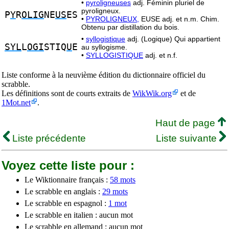
•
pyroligneuses
adj. Féminin pluriel de
pyroligneux.
P
Y
R
OLIG
NE
US
ES
•
PYROLIGNEUX,
EUSE adj. et n.m. Chim.
Obtenu par distillation du bois.
•
syllogistique
adj. (Logique) Qui appartient
SYL
L
OGI
STIQ
U
E
au syllogisme.
•
SYLLOGISTIQUE
adj. et n.f.
Liste conforme à la neuvième édition du dictionnaire officiel du
scrabble.
Les définitions sont de courts extraits de
WikWik.org
et de
1Mot.net
.
Haut de page
Liste précédente
Liste suivante
Voyez cette liste pour :
Le Wiktionnaire français :
58 mots
Le scrabble en anglais :
29 mots
Le scrabble en espagnol :
1 mot
Le scrabble en italien : aucun mot
Le scrabble en allemand : aucun mot