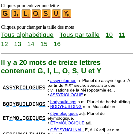
Cliquez pour enlever une lettre
Cliquez pour changer la taille des mots
Tous alphabétique
Tous par taille
10
11
12
13
14
15
16
Il y a 20 mots de treize lettres
contenant G, I, L, O, S, U et Y
•
assyriologues
n. Pluriel de assyriologue. À
partir du XIX° siècle: spécialiste des
A
S
S
Y
R
IOL
O
GU
ES
civilisations de la Mésopotamie et…
•
ASSYRIOLOGUE
n.
•
bodybuildings
n.m. Pluriel de bodybuilding.
B
O
D
Y
B
UIL
DIN
GS
•
BODYBUILDING
n.m. Musculation.
•
étymologiques
adj. Pluriel de
ET
Y
M
OL
O
GI
Q
U
E
S
étymologique.
•
ÉTYMOLOGIQUE
adj.
•
GÉOSYNCLINAL,
E, AUX adj. et n.m.