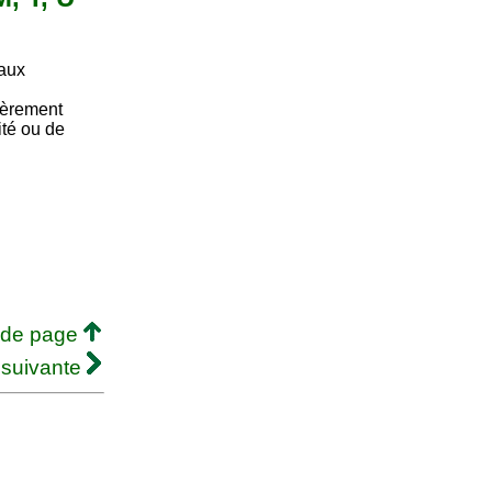
taux
lièrement
té ou de
 de page
 suivante