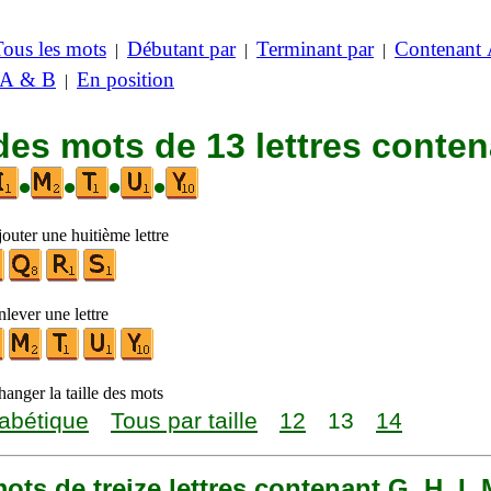
Tous les mots
Débutant par
Terminant par
Contenant
|
|
|
 A & B
En position
|
des mots de 13 lettres conte
•
•
•
•
outer une huitième lettre
lever une lettre
anger la taille des mots
abétique
Tous par taille
12
13
14
mots de treize lettres contenant G, H, I, 