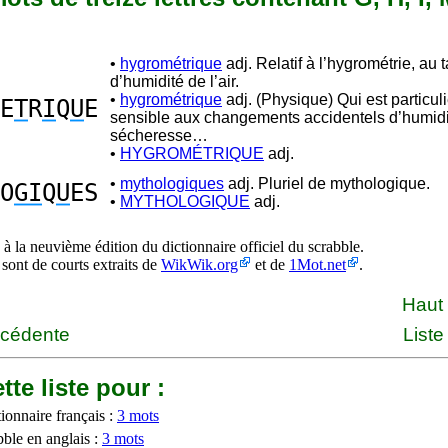
•
hygrométrique
adj. Relatif à l’hygrométrie, au 
d’humidité de l’air.
•
hygrométrique
adj. (Physique) Qui est particu
E
T
R
I
Q
U
E
sensible aux changements accidentels d’humidi
sécheresse…
•
HYGROMÉTRIQUE
adj.
•
mythologiques
adj. Pluriel de mythologique.
O
GI
Q
U
ES
•
MYTHOLOGIQUE
adj.
à la neuvième édition du dictionnaire officiel du scrabble.
 sont de courts extraits de
WikWik.org
et de
1Mot.net
.
Haut
écédente
Liste
tte liste pour :
ionnaire français :
3 mots
bble en anglais :
3 mots