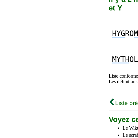
et Y
HYG
RO
M
MYTH
OL
Liste conforme 
Les définitions
Liste pr
Voyez ce
Le Wikt
Le scra