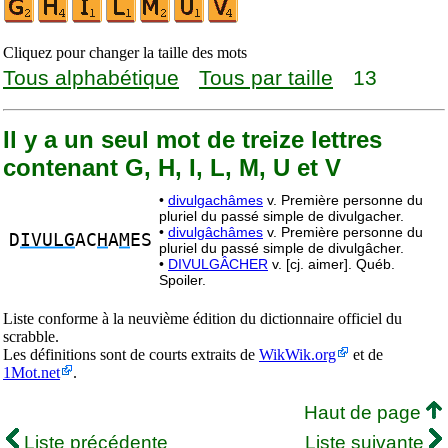
Cliquez pour changer la taille des mots
Tous alphabétique
Tous par taille
13
Il y a un seul mot de treize lettres
contenant G, H, I, L, M, U et V
•
divulgachâmes
v. Première personne du
pluriel du passé simple de divulgacher.
•
divulgâchâmes
v. Première personne du
D
IVULG
AC
H
A
M
ES
pluriel du passé simple de divulgâcher.
•
DIVULGÂCHER
v. [cj. aimer]. Québ.
Spoiler.
Liste conforme à la neuvième édition du dictionnaire officiel du
scrabble.
Les définitions sont de courts extraits de
WikWik.org
et de
1Mot.net
.
Haut de page
Liste précédente
Liste suivante