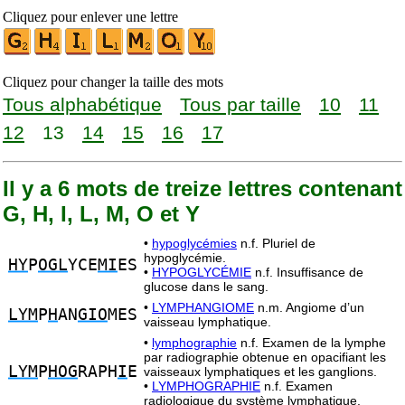
Cliquez pour enlever une lettre
Cliquez pour changer la taille des mots
Tous alphabétique
Tous par taille
10
11
12
13
14
15
16
17
Il y a 6 mots de treize lettres contenant
G, H, I, L, M, O et Y
•
hypoglycémies
n.f. Pluriel de
hypoglycémie.
HY
P
OGL
YCE
MI
ES
•
HYPOGLYCÉMIE
n.f. Insuffisance de
glucose dans le sang.
•
LYMPHANGIOME
n.m. Angiome d’un
LYM
P
H
AN
GIO
MES
vaisseau lymphatique.
•
lymphographie
n.f. Examen de la lymphe
par radiographie obtenue en opacifiant les
LYM
P
HOG
RAPH
I
E
vaisseaux lymphatiques et les ganglions.
•
LYMPHOGRAPHIE
n.f. Examen
radiologique du système lymphatique.