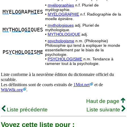
•
myélographies
n.f. Pluriel de
myélographie.
MY
E
LOG
RAP
HI
ES
•
MYÉLOGRAPHIE
n.f. Radiographie de la
moelle épinière.
•
mythologiques
adj. Pluriel de
MY
T
HOL
O
GI
QUES
mythologique.
•
MYTHOLOGIQUE
adj.
•
psychologisme
n.m. (Philosophie)
Philosophie qui tend à expliquer le monde
essentiellement par le biais de la
PS
Y
C
HOL
O
GI
S
M
E
psychologie.
•
PSYCHOLOGISME
n.m. Tendance à
ramener tout à la psychologie.
Liste conforme à la neuvième édition du dictionnaire officiel du
scrabble.
Les définitions sont de courts extraits de
1Mot.net
et de
WikWik.org
.
Haut de page
Liste précédente
Liste suivante
Voyez cette liste pour :