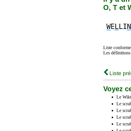
O, T et 
W
E
L
LI
N
Liste conforme 
Les définitions
Liste pr
Voyez ce
Le Wikt
Le scra
Le scra
Le scrab
Le scra
Le scra