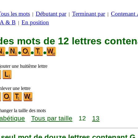
Tous les mots
Débutant par
Terminant par
Contenant
|
|
|
 A & B
En position
|
des mots de 12 lettres conte
•
•
•
•
outer une huitième lettre
lever une lettre
anger la taille des mots
abétique
Tous par taille
12
13
n seul mot de douze lettres contenant G,