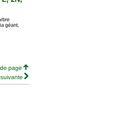
arbre
ia géant,
 de page
 suivante