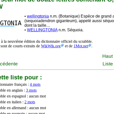
W
•
wellingtonia
n.m. (Botanique) Espèce de grand 
(sequoiadendron giganteum), appelé aussi séquo
GTON
IA
dont la taille…
•
WELLINGTONIA
n.m. Séquoia.
à la neuvième édition du dictionnaire officiel du scrabble.
 sont de courts extraits de
WikWik.org
et de
1Mot.net
.
Haut
écédente
Liste
tte liste pour :
ionnaire français :
4 mots
bble en anglais :
3 mots
bble en espagnol : aucun mot
ble en italien :
2 mots
bble en allemand : aucun mot
bble en roumain : aucun mot