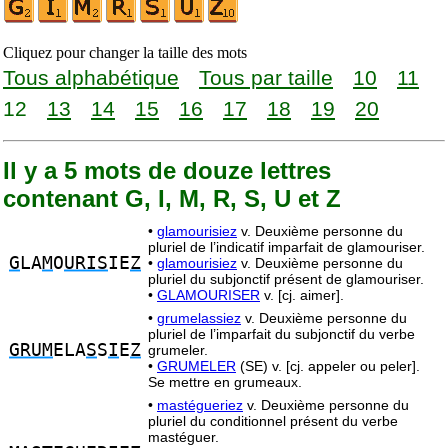
Cliquez pour changer la taille des mots
Tous alphabétique
Tous par taille
10
11
12
13
14
15
16
17
18
19
20
Il y a 5 mots de douze lettres
contenant G, I, M, R, S, U et Z
•
glamourisiez
v. Deuxième personne du
pluriel de l’indicatif imparfait de glamouriser.
G
LA
M
O
URIS
IE
Z
•
glamourisiez
v. Deuxième personne du
pluriel du subjonctif présent de glamouriser.
•
GLAMOURISER
v. [cj. aimer].
•
grumelassiez
v. Deuxième personne du
pluriel de l’imparfait du subjonctif du verbe
GRUM
ELA
S
S
I
E
Z
grumeler.
•
GRUMELER
(SE) v. [cj. appeler ou peler].
Se mettre en grumeaux.
•
mastégueriez
v. Deuxième personne du
pluriel du conditionnel présent du verbe
mastéguer.