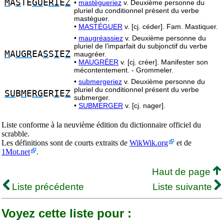
M
A
S
TE
GU
E
RI
E
Z
•
mastègueriez
v. Deuxième personne du
pluriel du conditionnel présent du verbe
mastéguer.
•
MASTÉGUER
v. [cj. céder]. Fam. Mastiquer.
•
maugréassiez
v. Deuxième personne du
pluriel de l’imparfait du subjonctif du verbe
M
A
UGR
EA
S
S
I
E
Z
maugréer.
•
MAUGRÉER
v. [cj. créer]. Manifester son
mécontentement. - Grommeler.
•
submergeriez
v. Deuxième personne du
pluriel du conditionnel présent du verbe
SU
B
M
E
RG
ER
I
E
Z
submerger.
•
SUBMERGER
v. [cj. nager].
Liste conforme à la neuvième édition du dictionnaire officiel du
scrabble.
Les définitions sont de courts extraits de
WikWik.org
et de
1Mot.net
.
Haut de page
Liste précédente
Liste suivante
Voyez cette liste pour :