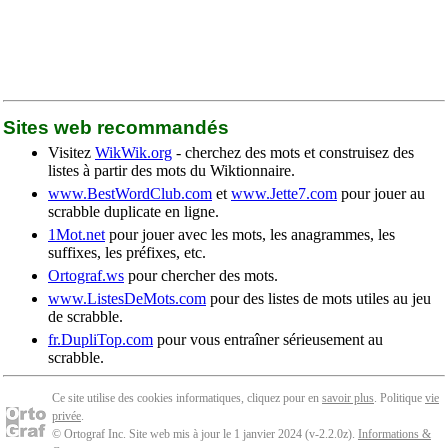
Sites web recommandés
Visitez
WikWik.org
- cherchez des mots et construisez des
listes à partir des mots du Wiktionnaire.
www.BestWordClub.com
et
www.Jette7.com
pour jouer au
scrabble duplicate en ligne.
1Mot.net
pour jouer avec les mots, les anagrammes, les
suffixes, les préfixes, etc.
Ortograf.ws
pour chercher des mots.
www.ListesDeMots.com
pour des listes de mots utiles au jeu
de scrabble.
fr.DupliTop.com
pour vous entraîner sérieusement au
scrabble.
Ce site utilise des cookies informatiques, cliquez pour en
savoir plus
. Politique
vie
privée
.
© Ortograf Inc. Site web mis à jour le 1 janvier 2024 (v-2.2.0
z
).
Informations &