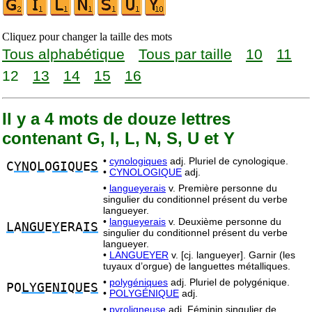
Cliquez pour changer la taille des mots
Tous alphabétique
Tous par taille
10
11
12
13
14
15
16
Il y a 4 mots de douze lettres
contenant G, I, L, N, S, U et Y
•
cynologiques
adj. Pluriel de cynologique.
C
YN
O
L
O
GI
Q
U
E
S
•
CYNOLOGIQUE
adj.
•
langueyerais
v. Première personne du
singulier du conditionnel présent du verbe
langueyer.
•
langueyerais
v. Deuxième personne du
L
A
NGU
E
Y
ERA
IS
singulier du conditionnel présent du verbe
langueyer.
•
LANGUEYER
v. [cj. langueyer]. Garnir (les
tuyaux d’orgue) de languettes métalliques.
•
polygéniques
adj. Pluriel de polygénique.
PO
LYG
E
NI
Q
U
E
S
•
POLYGÉNIQUE
adj.
•
pyroligneuse
adj. Féminin singulier de