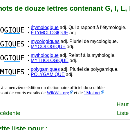
 mots de douze lettres contenant G, I, L,
•
étymologique
adj. Qui a rapport à l’étymologie.
O
GIQU
E
•
ÉTYMOLOGIQUE
adj.
•
mycologiques
adj. Pluriel de mycologique.
GIQU
ES
•
MYCOLOGIQUE
adj.
•
mythologique
adj. Relatif à la mythologie.
O
GIQU
E
•
MYTHOLOGIQUE
adj.
•
polygamiques
adj. Pluriel de polygamique.
MIQU
ES
•
POLYGAMIQUE
adj.
à la neuvième édition du dictionnaire officiel du scrabble.
 sont de courts extraits de
WikWik.org
et de
1Mot.net
.
Haut
écédente
Liste
tte liste pour :