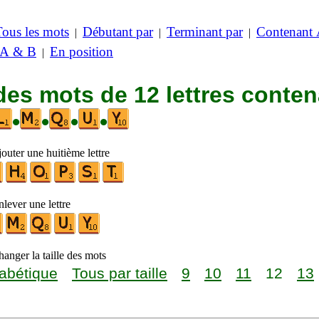
Tous les mots
Débutant par
Terminant par
Contenant
|
|
|
 A & B
En position
|
des mots de 12 lettres conte
•
•
•
•
outer une huitième lettre
lever une lettre
anger la taille des mots
abétique
Tous par taille
9
10
11
12
13