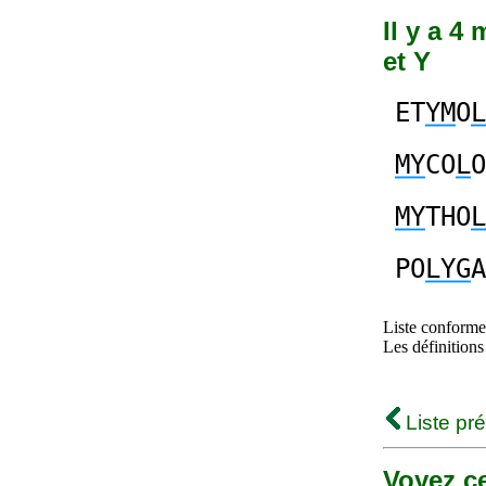
Il y a 4
et Y
ET
YM
O
L
MY
CO
L
O
MY
THO
L
PO
LYG
A
Liste conforme 
Les définitions
Liste pr
Voyez ce