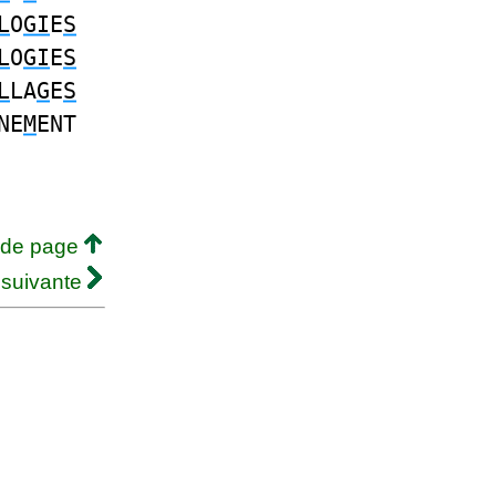
L
O
GI
E
S
L
O
GI
E
S
L
LA
G
E
S
NE
M
ENT
 de page
 suivante