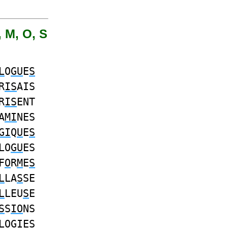
, M, O, S
L
O
GU
E
S
R
IS
AIS
R
IS
ENT
A
MI
NES
GI
Q
U
E
S
LO
GU
ES
F
O
R
M
E
S
L
LA
S
SE
L
LEU
S
E
S
S
IO
NS
L
O
G
IES