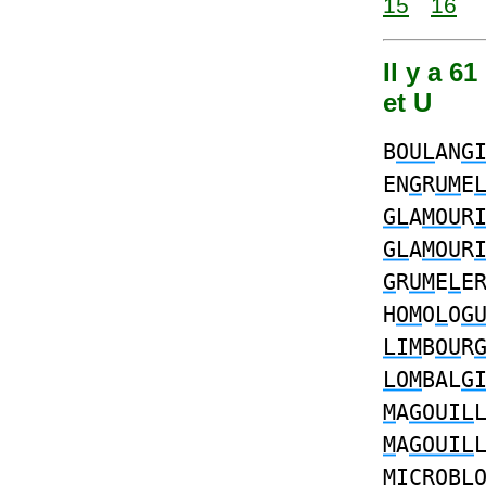
15
16
Il y a 6
et U
B
OUL
AN
G
EN
G
R
UM
E
GL
A
MOU
R
GL
A
MOU
R
G
R
UM
E
L
E
H
OM
O
L
O
G
LIM
B
OU
R
LOM
BAL
G
M
A
GOUIL
M
A
GOUIL
MI
CR
O
B
L