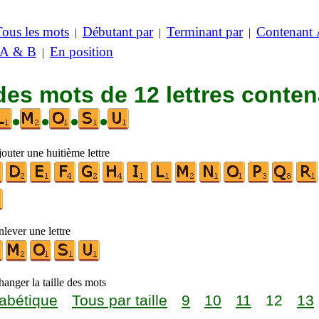
Tous les mots
Débutant par
Terminant par
Contenant
|
|
|
 A & B
En position
|
des mots de 12 lettres conte
•
•
•
•
outer une huitième lettre
lever une lettre
anger la taille des mots
abétique
Tous par taille
9
10
11
12
13