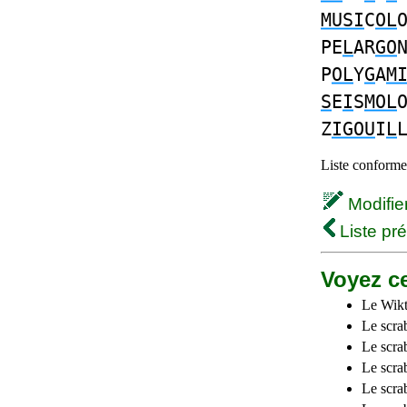
MUSI
C
OL
PE
L
AR
GO
P
OL
Y
G
A
M
S
E
I
S
MOL
Z
IGOU
I
L
Liste conforme 
Modifier 
Liste pr
Voyez ce
Le Wikt
Le scra
Le scra
Le scrab
Le scra