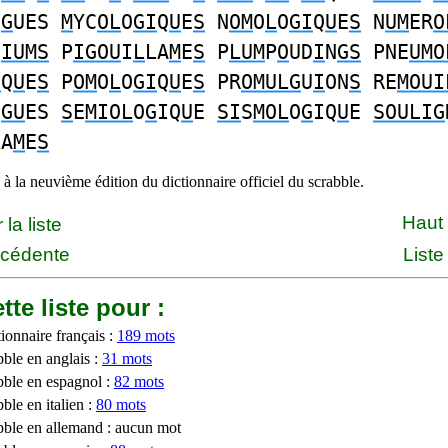
O
G
UES
M
YC
OL
O
GI
Q
U
E
S
N
OM
O
L
O
GI
Q
U
E
S
N
UM
ER
O
N
IUMS
P
IGOU
I
L
LA
M
E
S
P
LUM
P
O
UD
I
N
GS
PNE
UMO
I
Q
U
E
S
P
OM
O
L
O
GI
Q
U
E
S
PR
OMULG
U
I
ON
S
RE
MOUI
O
GU
ES
S
E
MIOL
O
G
IQ
U
E
SI
S
MOL
O
G
IQ
U
E
SOULIG
LA
M
E
S
à la neuvième édition du dictionnaire officiel du scrabble.
Haut
la liste
écédente
Liste
tte liste pour :
ionnaire français :
189 mots
bble en anglais :
31 mots
bble en espagnol :
82 mots
ble en italien :
80 mots
bble en allemand : aucun mot