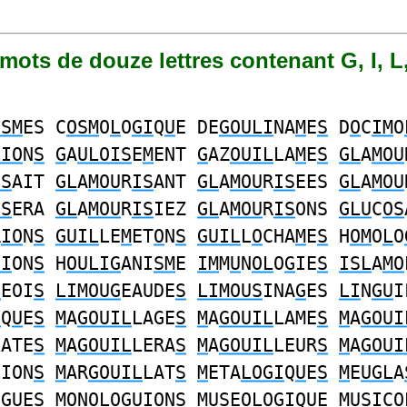
1 mots de douze lettres contenant G, I, L
ISM
ES C
OSM
O
L
O
GI
Q
U
E DE
GOULI
NA
M
E
S
D
O
C
IM
O
LIO
N
S
G
A
ULOIS
E
M
ENT
G
AZ
OUIL
LA
M
E
S
GL
A
MOU
IS
AIT
GL
A
MOU
R
IS
ANT
GL
A
MOU
R
IS
EES
GL
A
MOU
IS
ERA
GL
A
MOU
R
IS
IEZ
GL
A
MOU
R
IS
ONS
GLU
C
OS
R
IO
N
S
GUIL
LE
M
ET
O
N
S
GUIL
L
O
CHA
M
E
S
H
OM
O
L
O
UI
ON
S
H
OULIG
ANI
SM
E
IM
M
U
N
OL
O
G
IE
S
ISL
A
MO
G
EOI
S
LIMOUG
EAUDE
S
LIMOUS
INA
G
ES
LI
N
GU
I
I
Q
U
E
S
M
A
GOUIL
LAGE
S
M
A
GOUIL
LAME
S
M
A
GOUI
LATE
S
M
A
GOUIL
LERA
S
M
A
GOUIL
LEUR
S
M
A
GOUI
LION
S
M
AR
GOUIL
LAT
S
M
ETA
LOGI
Q
U
E
S
M
E
UGL
A
O
GU
E
S
MO
NO
L
O
GUI
ON
S
MUS
E
OL
O
GI
QUE
MUSI
C
O