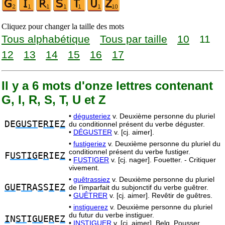
Cliquez pour changer la taille des mots
Tous alphabétique
Tous par taille
10
11
12
13
14
15
16
17
Il y a 6 mots d'onze lettres contenant
G, I, R, S, T, U et Z
•
dégusteriez
v. Deuxième personne du pluriel
DE
GUST
E
RI
E
Z
du conditionnel présent du verbe déguster.
•
DÉGUSTER
v. [cj. aimer].
•
fustigeriez
v. Deuxième personne du pluriel du
conditionnel présent du verbe fustiger.
F
USTIG
E
R
IE
Z
•
FUSTIGER
v. [cj. nager]. Fouetter. - Critiquer
vivement.
•
guêtrassiez
v. Deuxième personne du pluriel
GU
E
TR
A
S
S
I
E
Z
de l’imparfait du subjonctif du verbe guêtrer.
•
GUÊTRER
v. [cj. aimer]. Revêtir de guêtres.
•
instiguerez
v. Deuxième personne du pluriel
du futur du verbe instiguer.
I
N
ST
I
GU
E
R
E
Z
•
INSTIGUER
v. [cj. aimer]. Belg. Pousser