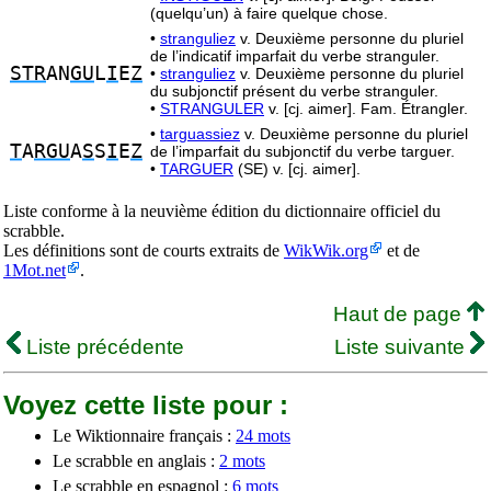
(quelqu’un) à faire quelque chose.
•
stranguliez
v. Deuxième personne du pluriel
de l’indicatif imparfait du verbe stranguler.
STR
AN
GU
L
I
E
Z
•
stranguliez
v. Deuxième personne du pluriel
du subjonctif présent du verbe stranguler.
•
STRANGULER
v. [cj. aimer]. Fam. Étrangler.
•
targuassiez
v. Deuxième personne du pluriel
T
A
RGU
A
S
S
I
E
Z
de l’imparfait du subjonctif du verbe targuer.
•
TARGUER
(SE) v. [cj. aimer].
Liste conforme à la neuvième édition du dictionnaire officiel du
scrabble.
Les définitions sont de courts extraits de
WikWik.org
et de
1Mot.net
.
Haut de page
Liste précédente
Liste suivante
Voyez cette liste pour :
Le Wiktionnaire français :
24 mots
Le scrabble en anglais :
2 mots
Le scrabble en espagnol :
6 mots