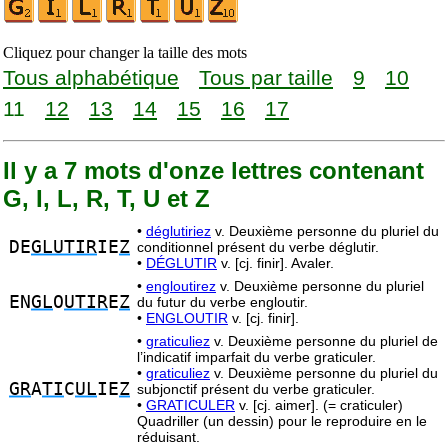
Cliquez pour changer la taille des mots
Tous alphabétique
Tous par taille
9
10
11
12
13
14
15
16
17
Il y a 7 mots d'onze lettres contenant
G, I, L, R, T, U et Z
•
déglutiriez
v. Deuxième personne du pluriel du
DE
GLUTIR
IE
Z
conditionnel présent du verbe déglutir.
•
DÉGLUTIR
v. [cj. finir]. Avaler.
•
engloutirez
v. Deuxième personne du pluriel
EN
GL
O
UTIR
E
Z
du futur du verbe engloutir.
•
ENGLOUTIR
v. [cj. finir].
•
graticuliez
v. Deuxième personne du pluriel de
l’indicatif imparfait du verbe graticuler.
•
graticuliez
v. Deuxième personne du pluriel du
GR
A
TI
C
UL
IE
Z
subjonctif présent du verbe graticuler.
•
GRATICULER
v. [cj. aimer]. (= craticuler)
Quadriller (un dessin) pour le reproduire en le
réduisant.