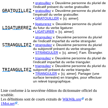
•
gratouillez
v. Deuxième personne du pluriel de
l’indicatif présent du verbe gratouiller.
GR
A
T
O
UIL
LE
Z
•
gratouillez
v. Deuxième personne du pluriel de
l’impératif du verbe gratouiller.
•
GRATOUILLER
v. [cj. aimer].
•
ligaturerez
v. Deuxième personne du pluriel
LIG
A
TUR
ERE
Z
du futur du verbe ligaturer.
•
LIGATURER
v. [cj. aimer].
•
stranguliez
v. Deuxième personne du pluriel
de l’indicatif imparfait du verbe stranguler.
S
TR
AN
GULI
E
Z
•
stranguliez
v. Deuxième personne du pluriel
du subjonctif présent du verbe stranguler.
•
STRANGULER
v. [cj. aimer]. Fam. Étrangler.
•
trianguliez
v. Deuxième personne du pluriel de
l’indicatif imparfait du verbe trianguler.
•
trianguliez
v. Deuxième personne du pluriel du
TRI
AN
GUL
IE
Z
subjonctif présent du verbe trianguler.
•
TRIANGULER
v. [cj. aimer]. Partager (une
surface terrestre) en triangles, pour effectuer
un relevé topographique.
Liste conforme à la neuvième édition du dictionnaire officiel du
scrabble.
Les définitions sont de courts extraits de
WikWik.org
et de
1Mot.net
.