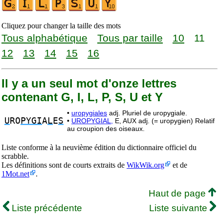
Cliquez pour changer la taille des mots
Tous alphabétique
Tous par taille
10
11
12
13
14
15
16
Il y a un seul mot d'onze lettres
contenant G, I, L, P, S, U et Y
•
uropygiales
adj. Pluriel de uropygiale.
U
RO
PYGI
A
L
E
S
•
UROPYGIAL,
E, AUX adj. (= uropygien) Relatif
au croupion des oiseaux.
Liste conforme à la neuvième édition du dictionnaire officiel du
scrabble.
Les définitions sont de courts extraits de
WikWik.org
et de
1Mot.net
.
Haut de page
Liste précédente
Liste suivante