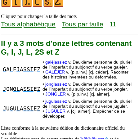
Cliquez pour changer la taille des mots
Tous alphabétique
Tous par taille
11
Il y a 3 mots d'onze lettres contenant
G, I, J, L, 2S et Z
•
galéjassiez
v. Deuxième personne du pluriel
de l’imparfait du subjonctif du verbe galéjer.
G
A
L
E
J
A
SSI
E
Z
•
GALÉJER
v. (p.p.inv.) [cj. céder]. Raconter
des histoires inventées ou déformées.
•
jonglassiez
v. Deuxième personne du pluriel
J
ON
GL
A
SSI
E
Z
de l’imparfait du subjonctif du verbe jongler.
•
JONGLER
v. (p.p.inv.) [cj. aimer].
•
jugulassiez
v. Deuxième personne du pluriel
de l’imparfait du subjonctif du verbe juguler.
J
U
G
U
L
A
SSI
E
Z
•
JUGULER
v. [cj. aimer]. Empêcher de se
développer.
Liste conforme à la neuvième édition du dictionnaire officiel du
scrabble.