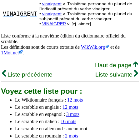
•
vinaigrent
v. Troisième personne du pluriel de
l’indicatif présent du verbe vinaigrer.
VIN
AI
GR
E
NT
•
vinaigrent
v. Troisième personne du pluriel du
subjonctif présent du verbe vinaigrer.
•
VINAIGRER
v. [cj. aimer].
Liste conforme à la neuvième édition du dictionnaire officiel du
scrabble.
Les définitions sont de courts extraits de
WikWik.org
et de
1Mot.net
.
Haut de page
Liste précédente
Liste suivante
Voyez cette liste pour :
Le Wiktionnaire français :
12 mots
Le scrabble en anglais :
12 mots
Le scrabble en espagnol :
3 mots
Le scrabble en italien :
16 mots
Le scrabble en allemand : aucun mot
Le scrabble en roumain :
2 mots