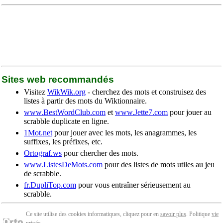
Sites web recommandés
Visitez
WikWik.org
- cherchez des mots et construisez des
listes à partir des mots du Wiktionnaire.
www.BestWordClub.com
et
www.Jette7.com
pour jouer au
scrabble duplicate en ligne.
1Mot.net
pour jouer avec les mots, les anagrammes, les
suffixes, les préfixes, etc.
Ortograf.ws
pour chercher des mots.
www.ListesDeMots.com
pour des listes de mots utiles au jeu
de scrabble.
fr.DupliTop.com
pour vous entraîner sérieusement au
scrabble.
Ce site utilise des cookies informatiques, cliquez pour en
savoir plus
. Politique
vie