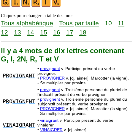
Cliquez pour changer la taille des mots
Tous alphabétique
Tous par taille
10
11
12
13
14
15
16
17
18
Il y a 4 mots de dix lettres contenant
G, I, 2N, R, T et V
•
provignant
v. Participe présent du verbe
provigner.
P
R
O
VIGN
A
NT
•
PROVIGNER
v. [cj. aimer]. Marcotter (la vigne).
- Se multiplier par provins.
•
provignent
v. Troisième personne du pluriel de
l’indicatif présent du verbe provigner.
•
provignent
v. Troisième personne du pluriel du
P
R
O
VIGN
E
NT
subjonctif présent du verbe provigner.
•
PROVIGNER
v. [cj. aimer]. Marcotter (la vigne).
- Se multiplier par provins.
•
vinaigrant
v. Participe présent du verbe
VIN
AI
GR
A
NT
vinaigrer.
•
VINAIGRER
v. [cj. aimer].