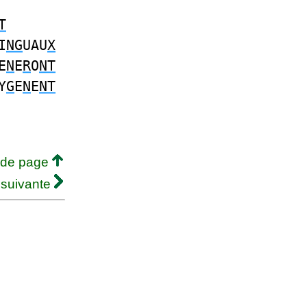
T
I
NG
UAU
X
E
N
E
R
O
NT
Y
G
E
N
E
NT
 de page
 suivante