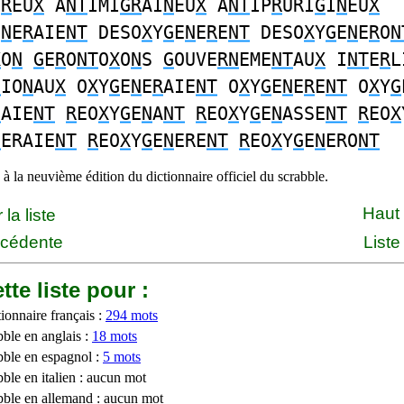
O
R
EU
X
A
NT
IMI
GR
AI
N
EU
X
A
NT
IP
R
URI
G
I
N
EU
X
E
N
E
R
AIE
NT
DESO
X
Y
G
E
N
E
R
E
NT
DESO
X
Y
G
E
N
E
R
O
N
X
O
N
G
E
R
O
NT
O
X
O
N
S
G
OUVE
RN
EME
NT
AU
X
I
NT
E
R
L
G
IO
N
AU
X
O
X
Y
G
E
N
E
R
AIE
NT
O
X
Y
G
E
N
E
R
E
NT
O
X
Y
G
N
AIE
NT
R
EO
X
Y
G
E
N
A
NT
R
EO
X
Y
G
E
N
ASSE
NT
R
EO
X
N
ERAIE
NT
R
EO
X
Y
G
E
N
ERE
NT
R
EO
X
Y
G
E
N
ERO
NT
à la neuvième édition du dictionnaire officiel du scrabble.
Haut
la liste
écédente
Liste
tte liste pour :
ionnaire français :
294 mots
bble en anglais :
18 mots
bble en espagnol :
5 mots
ble en italien : aucun mot
bble en allemand : aucun mot