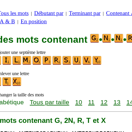
Tous les mots
Débutant par
Terminant par
Contenant
|
|
|
 A & B
En position
|
 des mots contenant
•
•
•
outer une septième lettre
lever une lettre
anger la taille des mots
abétique
Tous par taille
10
11
12
13
1
1 mots contenant G, 2N, R, T et X