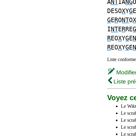
A
NT
IA
NG
DESO
X
Y
G
G
E
R
O
NT
O
I
NT
E
R
RE
R
EO
X
Y
G
E
R
EO
X
Y
G
E
Liste conforme 
Modifier 
Liste pr
Voyez ce
Le Wikt
Le scra
Le scra
Le scrab
Le scra