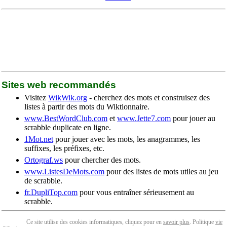
Sites web recommandés
Visitez
WikWik.org
- cherchez des mots et construisez des
listes à partir des mots du Wiktionnaire.
www.BestWordClub.com
et
www.Jette7.com
pour jouer au
scrabble duplicate en ligne.
1Mot.net
pour jouer avec les mots, les anagrammes, les
suffixes, les préfixes, etc.
Ortograf.ws
pour chercher des mots.
www.ListesDeMots.com
pour des listes de mots utiles au jeu
de scrabble.
fr.DupliTop.com
pour vous entraîner sérieusement au
scrabble.
Ce site utilise des cookies informatiques, cliquez pour en
savoir plus
. Politique
vie