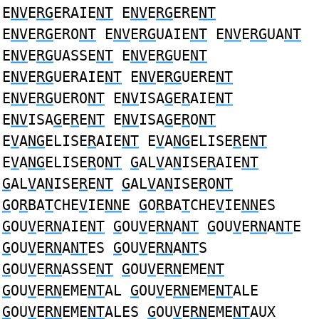
E
NV
E
RG
ERAIE
NT
E
NV
E
RG
ERE
NT
E
NV
E
RG
ERO
NT
E
NV
E
RG
UAIE
NT
E
NV
E
RG
UA
NT
E
NV
E
RG
UASSE
NT
E
NV
E
RG
UE
NT
E
NV
E
RG
UERAIE
NT
E
NV
E
RG
UERE
NT
E
NV
E
RG
UERO
NT
E
NV
ISA
G
E
R
AIE
NT
E
NV
ISA
G
E
R
E
NT
E
NV
ISA
G
E
R
O
NT
E
V
A
NG
ELISE
R
AIE
NT
E
V
A
NG
ELISE
R
E
NT
E
V
A
NG
ELISE
R
O
NT
G
AL
V
A
N
ISE
R
AIE
NT
G
AL
V
A
N
ISE
R
E
NT
G
AL
V
A
N
ISE
R
O
NT
G
O
R
BA
T
CHE
V
IE
NN
E
G
O
R
BA
T
CHE
V
IE
NN
ES
G
OU
V
E
RN
AIE
NT
G
OU
V
E
RN
A
NT
G
OU
V
E
RN
A
NT
E
G
OU
V
E
RN
A
NT
ES
G
OU
V
E
RN
A
NT
S
G
OU
V
E
RN
ASSE
NT
G
OU
V
E
RN
EME
NT
G
OU
V
E
RN
EME
NT
AL
G
OU
V
E
RN
EME
NT
ALE
G
OU
V
E
RN
EME
NT
ALES
G
OU
V
E
RN
EME
NT
AUX