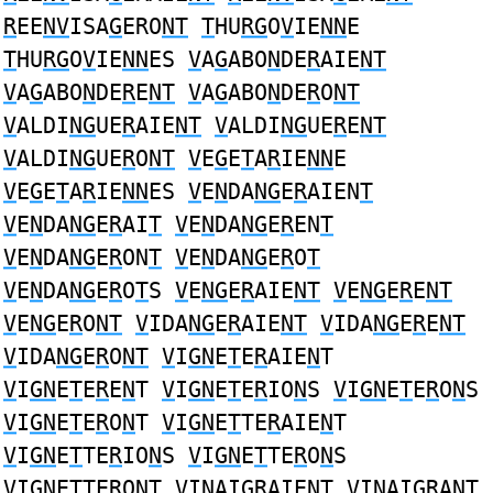
R
EE
NV
ISA
G
ERO
NT
T
HU
RG
O
V
IE
NN
E
T
HU
RG
O
V
IE
NN
ES
V
A
G
ABO
N
DE
R
AIE
NT
V
A
G
ABO
N
DE
R
E
NT
V
A
G
ABO
N
DE
R
O
NT
V
ALDI
NG
UE
R
AIE
NT
V
ALDI
NG
UE
R
E
NT
V
ALDI
NG
UE
R
O
NT
V
E
G
E
T
A
R
IE
NN
E
V
E
G
E
T
A
R
IE
NN
ES
V
E
N
DA
NG
E
R
AIEN
T
V
E
N
DA
NG
E
R
AI
T
V
E
N
DA
NG
E
R
EN
T
V
E
N
DA
NG
E
R
ON
T
V
E
N
DA
NG
E
R
O
T
V
E
N
DA
NG
E
R
O
T
S
V
E
NG
E
R
AIE
NT
V
E
NG
E
R
E
NT
V
E
NG
E
R
O
NT
V
IDA
NG
E
R
AIE
NT
V
IDA
NG
E
R
E
NT
V
IDA
NG
E
R
O
NT
V
I
GN
E
T
E
R
AIE
N
T
V
I
GN
E
T
E
R
E
N
T
V
I
GN
E
T
E
R
IO
N
S
V
I
GN
E
T
E
R
O
N
S
V
I
GN
E
T
E
R
O
N
T
V
I
GN
E
T
TE
R
AIE
N
T
V
I
GN
E
T
TE
R
IO
N
S
V
I
GN
E
T
TE
R
O
N
S
V
I
GN
E
T
TE
R
O
N
T
V
I
N
AI
GR
AIE
NT
V
I
N
AI
GR
A
NT