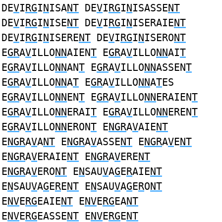
DE
V
I
RG
I
N
ISA
NT
DE
V
I
RG
I
N
ISASSE
NT
DE
V
I
RG
I
N
ISE
NT
DE
V
I
RG
I
N
ISERAIE
NT
DE
V
I
RG
I
N
ISERE
NT
DE
V
I
RG
I
N
ISERO
NT
E
GR
A
V
ILLO
NN
AIEN
T
E
GR
A
V
ILLO
NN
AI
T
E
GR
A
V
ILLO
NN
AN
T
E
GR
A
V
ILLO
NN
ASSEN
T
E
GR
A
V
ILLO
NN
A
T
E
GR
A
V
ILLO
NN
A
T
ES
E
GR
A
V
ILLO
NN
EN
T
E
GR
A
V
ILLO
NN
ERAIEN
T
E
GR
A
V
ILLO
NN
ERAI
T
E
GR
A
V
ILLO
NN
EREN
T
E
GR
A
V
ILLO
NN
ERON
T
E
NGR
A
V
AIE
NT
E
NGR
A
V
A
NT
E
NGR
A
V
ASSE
NT
E
NGR
A
V
E
NT
E
NGR
A
V
ERAIE
NT
E
NGR
A
V
ERE
NT
E
NGR
A
V
ERO
NT
E
N
SAU
V
A
G
E
R
AIE
NT
E
N
SAU
V
A
G
E
R
E
NT
E
N
SAU
V
A
G
E
R
O
NT
E
NV
E
RG
EAIE
NT
E
NV
E
RG
EA
NT
E
NV
E
RG
EASSE
NT
E
NV
E
RG
E
NT