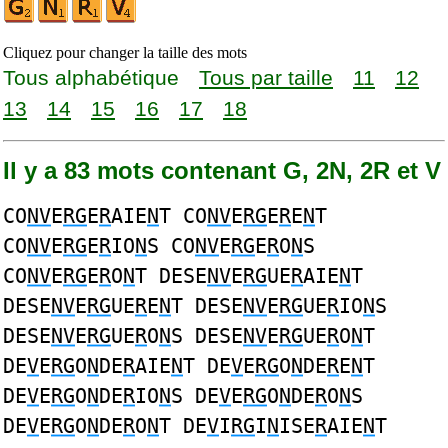
Cliquez pour changer la taille des mots
Tous alphabétique
Tous par taille
11
12
13
14
15
16
17
18
Il y a 83 mots contenant G, 2N, 2R et V
CO
NV
E
RG
E
R
AIE
N
T CO
NV
E
RG
E
R
E
N
T
CO
NV
E
RG
E
R
IO
N
S CO
NV
E
RG
E
R
O
N
S
CO
NV
E
RG
E
R
O
N
T DESE
NV
E
RG
UE
R
AIE
N
T
DESE
NV
E
RG
UE
R
E
N
T DESE
NV
E
RG
UE
R
IO
N
S
DESE
NV
E
RG
UE
R
O
N
S DESE
NV
E
RG
UE
R
O
N
T
DE
V
E
RG
O
N
DE
R
AIE
N
T DE
V
E
RG
O
N
DE
R
E
N
T
DE
V
E
RG
O
N
DE
R
IO
N
S DE
V
E
RG
O
N
DE
R
O
N
S
DE
V
E
RG
O
N
DE
R
O
N
T DE
V
I
RG
I
N
ISE
R
AIE
N
T