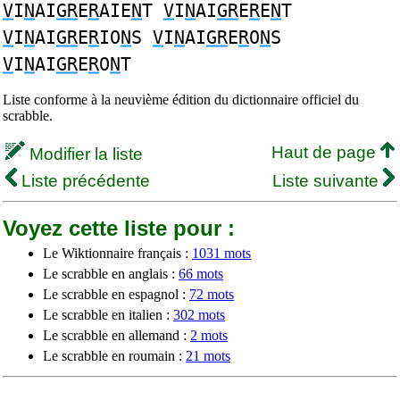
V
I
N
AI
GR
E
R
AIE
N
T
V
I
N
AI
GR
E
R
E
N
T
V
I
N
AI
GR
E
R
IO
N
S
V
I
N
AI
GR
E
R
O
N
S
V
I
N
AI
GR
E
R
O
N
T
Liste conforme à la neuvième édition du dictionnaire officiel du
scrabble.
Haut de page
Modifier la liste
Liste précédente
Liste suivante
Voyez cette liste pour :
Le Wiktionnaire français :
1031 mots
Le scrabble en anglais :
66 mots
Le scrabble en espagnol :
72 mots
Le scrabble en italien :
302 mots
Le scrabble en allemand :
2 mots
Le scrabble en roumain :
21 mots