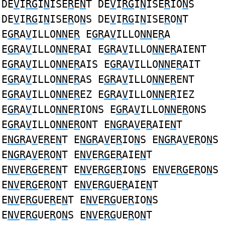
DE
V
I
RG
I
N
ISE
R
E
N
T DE
V
I
RG
I
N
ISE
R
IO
N
S
DE
V
I
RG
I
N
ISE
R
O
N
S DE
V
I
RG
I
N
ISE
R
O
N
T
E
GR
A
V
ILLO
NN
E
R
E
GR
A
V
ILLO
NN
E
R
A
E
GR
A
V
ILLO
NN
E
R
AI E
GR
A
V
ILLO
NN
E
R
AIENT
E
GR
A
V
ILLO
NN
E
R
AIS E
GR
A
V
ILLO
NN
E
R
AIT
E
GR
A
V
ILLO
NN
E
R
AS E
GR
A
V
ILLO
NN
E
R
ENT
E
GR
A
V
ILLO
NN
E
R
EZ E
GR
A
V
ILLO
NN
E
R
IEZ
E
GR
A
V
ILLO
NN
E
R
IONS E
GR
A
V
ILLO
NN
E
R
ONS
E
GR
A
V
ILLO
NN
E
R
ONT E
NGR
A
V
E
R
AIE
N
T
E
NGR
A
V
E
R
E
N
T E
NGR
A
V
E
R
IO
N
S E
NGR
A
V
E
R
O
N
S
E
NGR
A
V
E
R
O
N
T E
NV
E
RG
E
R
AIE
N
T
E
NV
E
RG
E
R
E
N
T E
NV
E
RG
E
R
IO
N
S E
NV
E
RG
E
R
O
N
S
E
NV
E
RG
E
R
O
N
T E
NV
E
RG
UE
R
AIE
N
T
E
NV
E
RG
UE
R
E
N
T E
NV
E
RG
UE
R
IO
N
S
E
NV
E
RG
UE
R
O
N
S E
NV
E
RG
UE
R
O
N
T