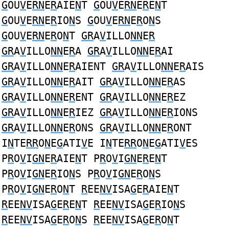
G
OU
V
E
RN
E
R
AIE
N
T
G
OU
V
E
RN
E
R
E
N
T
G
OU
V
E
RN
E
R
IO
N
S
G
OU
V
E
RN
E
R
O
N
S
G
OU
V
E
RN
E
R
O
N
T
GR
A
V
ILLO
NN
E
R
GR
A
V
ILLO
NN
E
R
A
GR
A
V
ILLO
NN
E
R
AI
GR
A
V
ILLO
NN
E
R
AIENT
GR
A
V
ILLO
NN
E
R
AIS
GR
A
V
ILLO
NN
E
R
AIT
GR
A
V
ILLO
NN
E
R
AS
GR
A
V
ILLO
NN
E
R
ENT
GR
A
V
ILLO
NN
E
R
EZ
GR
A
V
ILLO
NN
E
R
IEZ
GR
A
V
ILLO
NN
E
R
IONS
GR
A
V
ILLO
NN
E
R
ONS
GR
A
V
ILLO
NN
E
R
ONT
I
N
TE
RR
O
N
E
G
ATI
V
E I
N
TE
RR
O
N
E
G
ATI
V
ES
P
R
O
V
I
GN
E
R
AIE
N
T P
R
O
V
I
GN
E
R
E
N
T
P
R
O
V
I
GN
E
R
IO
N
S P
R
O
V
I
GN
E
R
O
N
S
P
R
O
V
I
GN
E
R
O
N
T
R
EE
NV
ISA
G
E
R
AIE
N
T
R
EE
NV
ISA
G
E
R
E
N
T
R
EE
NV
ISA
G
E
R
IO
N
S
R
EE
NV
ISA
G
E
R
O
N
S
R
EE
NV
ISA
G
E
R
O
N
T