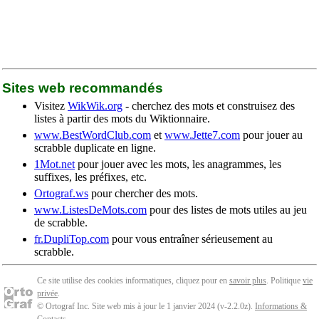
Sites web recommandés
Visitez
WikWik.org
- cherchez des mots et construisez des
listes à partir des mots du Wiktionnaire.
www.BestWordClub.com
et
www.Jette7.com
pour jouer au
scrabble duplicate en ligne.
1Mot.net
pour jouer avec les mots, les anagrammes, les
suffixes, les préfixes, etc.
Ortograf.ws
pour chercher des mots.
www.ListesDeMots.com
pour des listes de mots utiles au jeu
de scrabble.
fr.DupliTop.com
pour vous entraîner sérieusement au
scrabble.
Ce site utilise des cookies informatiques, cliquez pour en
savoir plus
. Politique
vie
privée
.
© Ortograf Inc. Site web mis à jour le 1 janvier 2024 (v-2.2.0
z
).
Informations &