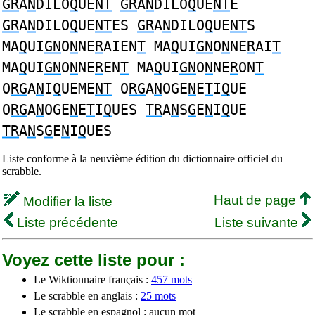
GR
A
N
DILO
Q
UE
NT
GR
A
N
DILO
Q
UE
NT
E
GR
A
N
DILO
Q
UE
NT
ES
GR
A
N
DILO
Q
UE
NT
S
MA
Q
UI
GN
O
N
NE
R
AIEN
T
MA
Q
UI
GN
O
N
NE
R
AI
T
MA
Q
UI
GN
O
N
NE
R
EN
T
MA
Q
UI
GN
O
N
NE
R
ON
T
O
RG
A
N
I
Q
UEME
NT
O
RG
A
N
OGE
N
E
T
I
Q
UE
O
RG
A
N
OGE
N
E
T
I
Q
UES
TR
A
N
S
G
E
N
I
Q
UE
TR
A
N
S
G
E
N
I
Q
UES
Liste conforme à la neuvième édition du dictionnaire officiel du
scrabble.
Haut de page
Modifier la liste
Liste précédente
Liste suivante
Voyez cette liste pour :
Le Wiktionnaire français :
457 mots
Le scrabble en anglais :
25 mots
Le scrabble en espagnol : aucun mot