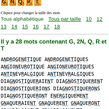
Cliquez pour changer la taille des mots
Tous alphabétique
Tous par taille
10
12
13
14
15
16
17
18
Il y a 28 mots contenant G, 2N, Q, R et
T
A
N
D
R
O
G
E
N
E
T
I
Q
UE A
N
D
R
O
G
E
N
E
T
I
Q
UES
A
NG
IO
N
EU
R
O
T
I
Q
UE A
NG
IO
N
EU
R
O
T
I
Q
UES
A
NT
I
N
EV
R
AL
G
I
Q
UE A
NT
I
N
EV
R
AL
G
I
Q
UES
DIA
GN
OS
T
I
Q
UE
R
AIE
N
T DIA
GN
OS
T
I
Q
UE
R
E
N
T
DIA
GN
OS
T
I
Q
UE
R
IO
N
S DIA
GN
OS
T
I
Q
UE
R
O
N
S
DIA
GN
OS
T
I
Q
UE
R
O
N
T E
N
E
RG
I
Q
UEME
NT
GN
A
Q
UE
R
AIE
NT
GN
A
Q
UE
R
E
NT
GN
A
Q
UE
R
O
NT