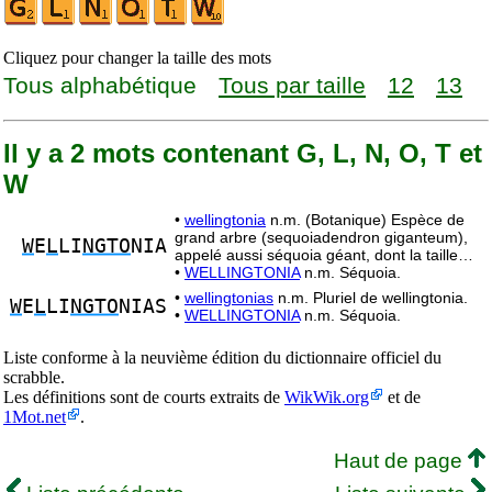
Cliquez pour changer la taille des mots
Tous alphabétique
Tous par taille
12
13
Il y a 2 mots contenant G, L, N, O, T et
W
•
wellingtonia
n.m. (Botanique) Espèce de
grand arbre (sequoiadendron giganteum),
W
E
L
LI
NGTO
NIA
appelé aussi séquoia géant, dont la taille…
•
WELLINGTONIA
n.m. Séquoia.
•
wellingtonias
n.m. Pluriel de wellingtonia.
W
E
L
LI
NGTO
NIAS
•
WELLINGTONIA
n.m. Séquoia.
Liste conforme à la neuvième édition du dictionnaire officiel du
scrabble.
Les définitions sont de courts extraits de
WikWik.org
et de
1Mot.net
.
Haut de page