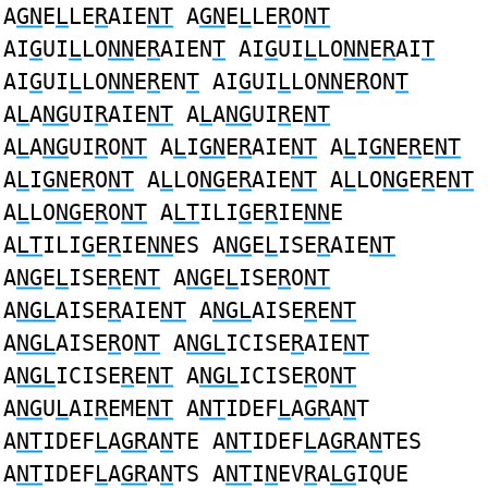
A
GN
E
L
LE
R
AIE
NT
A
GN
E
L
LE
R
O
NT
AI
G
UI
L
LO
NN
E
R
AIEN
T
AI
G
UI
L
LO
NN
E
R
AI
T
AI
G
UI
L
LO
NN
E
R
EN
T
AI
G
UI
L
LO
NN
E
R
ON
T
A
L
A
NG
UI
R
AIE
NT
A
L
A
NG
UI
R
E
NT
A
L
A
NG
UI
R
O
NT
A
L
I
GN
E
R
AIE
NT
A
L
I
GN
E
R
E
NT
A
L
I
GN
E
R
O
NT
A
L
LO
NG
E
R
AIE
NT
A
L
LO
NG
E
R
E
NT
A
L
LO
NG
E
R
O
NT
A
LT
ILI
G
E
R
IE
NN
E
A
LT
ILI
G
E
R
IE
NN
ES A
NG
E
L
ISE
R
AIE
NT
A
NG
E
L
ISE
R
E
NT
A
NG
E
L
ISE
R
O
NT
A
NGL
AISE
R
AIE
NT
A
NGL
AISE
R
E
NT
A
NGL
AISE
R
O
NT
A
NGL
ICISE
R
AIE
NT
A
NGL
ICISE
R
E
NT
A
NGL
ICISE
R
O
NT
A
NG
U
L
AI
R
EME
NT
A
NT
IDEF
L
A
GR
A
N
T
A
NT
IDEF
L
A
GR
A
N
TE A
NT
IDEF
L
A
GR
A
N
TES
A
NT
IDEF
L
A
GR
A
N
TS A
NT
I
N
EV
R
A
LG
IQUE