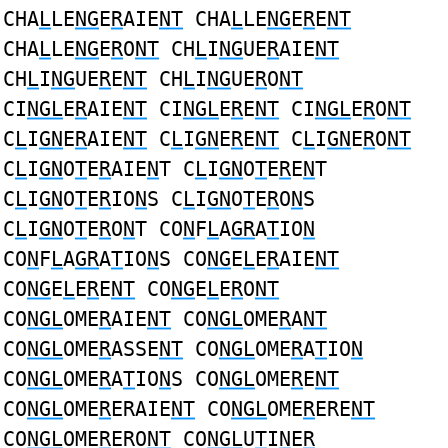
CHA
L
LE
NG
E
R
AIE
NT
CHA
L
LE
NG
E
R
E
NT
CHA
L
LE
NG
E
R
O
NT
CH
L
I
NG
UE
R
AIE
NT
CH
L
I
NG
UE
R
E
NT
CH
L
I
NG
UE
R
O
NT
CI
NGL
E
R
AIE
NT
CI
NGL
E
R
E
NT
CI
NGL
E
R
O
NT
C
L
I
GN
E
R
AIE
NT
C
L
I
GN
E
R
E
NT
C
L
I
GN
E
R
O
NT
C
L
I
GN
O
T
E
R
AIE
N
T C
L
I
GN
O
T
E
R
E
N
T
C
L
I
GN
O
T
E
R
IO
N
S C
L
I
GN
O
T
E
R
O
N
S
C
L
I
GN
O
T
E
R
O
N
T CO
N
F
L
A
GR
A
T
IO
N
CO
N
F
L
A
GR
A
T
IO
N
S CO
NG
E
L
E
R
AIE
NT
CO
NG
E
L
E
R
E
NT
CO
NG
E
L
E
R
O
NT
CO
NGL
OME
R
AIE
NT
CO
NGL
OME
R
A
NT
CO
NGL
OME
R
ASSE
NT
CO
NGL
OME
R
A
T
IO
N
CO
NGL
OME
R
A
T
IO
N
S CO
NGL
OME
R
E
NT
CO
NGL
OME
R
ERAIE
NT
CO
NGL
OME
R
ERE
NT
CO
NGL
OME
R
ERO
NT
CO
NGL
U
T
I
N
E
R