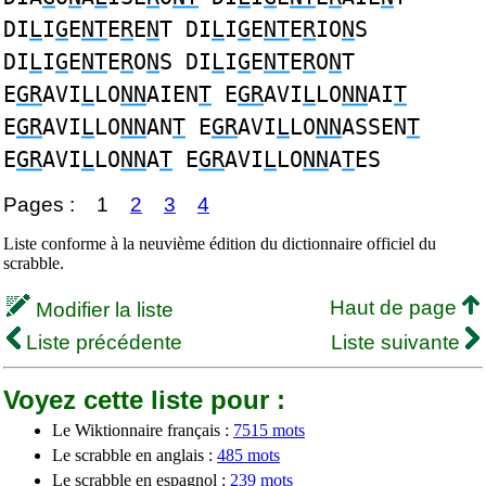
DI
L
I
G
E
NT
E
R
E
N
T DI
L
I
G
E
NT
E
R
IO
N
S
DI
L
I
G
E
NT
E
R
O
N
S DI
L
I
G
E
NT
E
R
O
N
T
E
GR
AVI
L
LO
NN
AIEN
T
E
GR
AVI
L
LO
NN
AI
T
E
GR
AVI
L
LO
NN
AN
T
E
GR
AVI
L
LO
NN
ASSEN
T
E
GR
AVI
L
LO
NN
A
T
E
GR
AVI
L
LO
NN
A
T
ES
Pages :
1
2
3
4
Liste conforme à la neuvième édition du dictionnaire officiel du
scrabble.
Haut de page
Modifier la liste
Liste précédente
Liste suivante
Voyez cette liste pour :
Le Wiktionnaire français :
7515 mots
Le scrabble en anglais :
485 mots
Le scrabble en espagnol :
239 mots