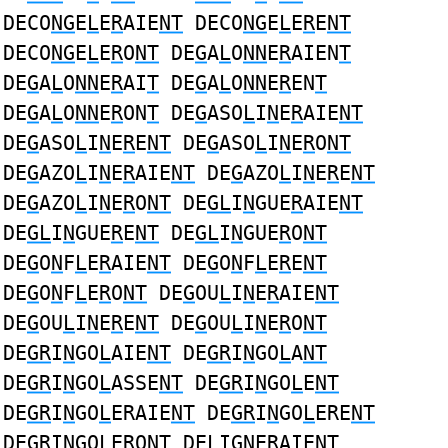
DECO
NG
E
L
E
R
AIE
NT
DECO
NG
E
L
E
R
E
NT
DECO
NG
E
L
E
R
O
NT
DE
G
A
L
O
NN
E
R
AIEN
T
DE
G
A
L
O
NN
E
R
AI
T
DE
G
A
L
O
NN
E
R
EN
T
DE
G
A
L
O
NN
E
R
ON
T
DE
G
ASO
L
I
N
E
R
AIE
NT
DE
G
ASO
L
I
N
E
R
E
NT
DE
G
ASO
L
I
N
E
R
O
NT
DE
G
AZO
L
I
N
E
R
AIE
NT
DE
G
AZO
L
I
N
E
R
E
NT
DE
G
AZO
L
I
N
E
R
O
NT
DE
GL
I
N
GUE
R
AIE
NT
DE
GL
I
N
GUE
R
E
NT
DE
GL
I
N
GUE
R
O
NT
DE
G
O
N
F
L
E
R
AIE
NT
DE
G
O
N
F
L
E
R
E
NT
DE
G
O
N
F
L
E
R
O
NT
DE
G
OU
L
I
N
E
R
AIE
NT
DE
G
OU
L
I
N
E
R
E
NT
DE
G
OU
L
I
N
E
R
O
NT
DE
GR
I
N
GO
L
AIE
NT
DE
GR
I
N
GO
L
A
NT
DE
GR
I
N
GO
L
ASSE
NT
DE
GR
I
N
GO
L
E
NT
DE
GR
I
N
GO
L
ERAIE
NT
DE
GR
I
N
GO
L
ERE
NT
DE
GR
I
N
GO
L
ERO
NT
DE
L
I
GN
E
R
AIE
NT