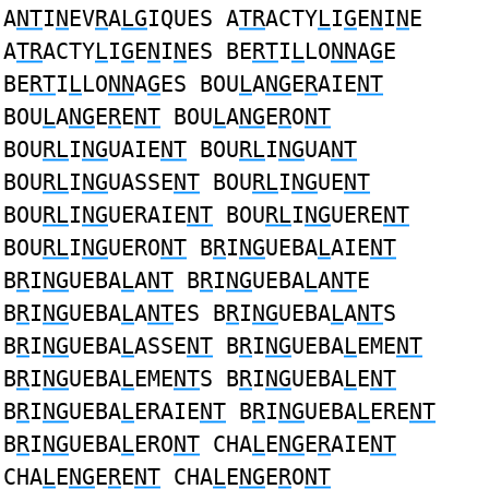
A
NT
I
N
EV
R
A
LG
IQUES A
TR
ACTY
L
I
G
E
N
I
N
E
A
TR
ACTY
L
I
G
E
N
I
N
ES BE
RT
I
L
LO
NN
A
G
E
BE
RT
I
L
LO
NN
A
G
ES BOU
L
A
NG
E
R
AIE
NT
BOU
L
A
NG
E
R
E
NT
BOU
L
A
NG
E
R
O
NT
BOU
RL
I
NG
UAIE
NT
BOU
RL
I
NG
UA
NT
BOU
RL
I
NG
UASSE
NT
BOU
RL
I
NG
UE
NT
BOU
RL
I
NG
UERAIE
NT
BOU
RL
I
NG
UERE
NT
BOU
RL
I
NG
UERO
NT
B
R
I
NG
UEBA
L
AIE
NT
B
R
I
NG
UEBA
L
A
NT
B
R
I
NG
UEBA
L
A
NT
E
B
R
I
NG
UEBA
L
A
NT
ES B
R
I
NG
UEBA
L
A
NT
S
B
R
I
NG
UEBA
L
ASSE
NT
B
R
I
NG
UEBA
L
EME
NT
B
R
I
NG
UEBA
L
EME
NT
S B
R
I
NG
UEBA
L
E
NT
B
R
I
NG
UEBA
L
ERAIE
NT
B
R
I
NG
UEBA
L
ERE
NT
B
R
I
NG
UEBA
L
ERO
NT
CHA
L
E
NG
E
R
AIE
NT
CHA
L
E
NG
E
R
E
NT
CHA
L
E
NG
E
R
O
NT