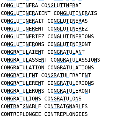
CO
NGL
U
T
I
N
E
R
A CO
NGL
U
T
I
N
E
R
AI
CO
NGL
U
T
I
N
E
R
AIENT CO
NGL
U
T
I
N
E
R
AIS
CO
NGL
U
T
I
N
E
R
AIT CO
NGL
U
T
I
N
E
R
AS
CO
NGL
U
T
I
N
E
R
ENT CO
NGL
U
T
I
N
E
R
EZ
CO
NGL
U
T
I
N
E
R
IEZ CO
NGL
U
T
I
N
E
R
IONS
CO
NGL
U
T
I
N
E
R
ONS CO
NGL
U
T
I
N
E
R
ONT
CO
NGR
A
T
U
L
AIE
N
T CO
NGR
A
T
U
L
A
N
T
CO
NGR
A
T
U
L
ASSE
N
T CO
NGR
A
T
U
L
ASSIO
N
S
CO
NGR
A
T
U
L
ATIO
N
CO
NGR
A
T
U
L
ATIO
N
S
CO
NGR
A
T
U
L
E
N
T CO
NGR
A
T
U
L
ERAIE
N
T
CO
NGR
A
T
U
L
ERE
N
T CO
NGR
A
T
U
L
ERIO
N
S
CO
NGR
A
T
U
L
ERO
N
S CO
NGR
A
T
U
L
ERO
N
T
CO
NGR
A
T
U
L
IO
N
S CO
NGR
A
T
U
L
O
N
S
CO
NTR
AI
GN
AB
L
E CO
NTR
AI
GN
AB
L
ES
CO
NTR
EP
L
O
NG
EE CO
NTR
EP
L
O
NG
EES