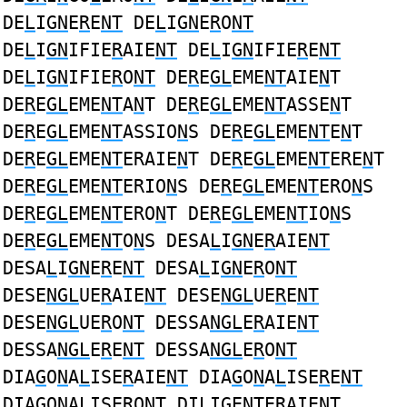
DE
L
I
GN
E
R
E
NT
DE
L
I
GN
E
R
O
NT
DE
L
I
GN
IFIE
R
AIE
NT
DE
L
I
GN
IFIE
R
E
NT
DE
L
I
GN
IFIE
R
O
NT
DE
R
E
GL
EME
NT
AIE
N
T
DE
R
E
GL
EME
NT
A
N
T DE
R
E
GL
EME
NT
ASSE
N
T
DE
R
E
GL
EME
NT
ASSIO
N
S DE
R
E
GL
EME
NT
E
N
T
DE
R
E
GL
EME
NT
ERAIE
N
T DE
R
E
GL
EME
NT
ERE
N
T
DE
R
E
GL
EME
NT
ERIO
N
S DE
R
E
GL
EME
NT
ERO
N
S
DE
R
E
GL
EME
NT
ERO
N
T DE
R
E
GL
EME
NT
IO
N
S
DE
R
E
GL
EME
NT
O
N
S DESA
L
I
GN
E
R
AIE
NT
DESA
L
I
GN
E
R
E
NT
DESA
L
I
GN
E
R
O
NT
DESE
NGL
UE
R
AIE
NT
DESE
NGL
UE
R
E
NT
DESE
NGL
UE
R
O
NT
DESSA
NGL
E
R
AIE
NT
DESSA
NGL
E
R
E
NT
DESSA
NGL
E
R
O
NT
DIA
G
O
N
A
L
ISE
R
AIE
NT
DIA
G
O
N
A
L
ISE
R
E
NT
DIA
G
O
N
A
L
ISE
R
O
NT
DI
L
I
G
E
NT
E
R
AIE
N
T