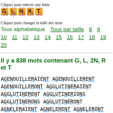
Cliquez pour enlever une lettre
Cliquez pour changer la taille des mots
Tous alphabétique
Tous par taille
8
9
10
11
12
13
14
15
16
17
18
19
20
Il y a 838 mots contenant G, L, 2N, R
et T
A
G
E
N
OUI
L
LE
R
AIE
NT
A
G
E
N
OUI
L
LE
R
E
NT
A
G
E
N
OUI
L
LE
R
O
NT
A
G
G
L
U
T
I
N
E
R
AIE
N
T
A
G
G
L
U
T
I
N
E
R
E
N
T A
G
G
L
U
T
I
N
E
R
IO
N
S
A
G
G
L
U
T
I
N
E
R
O
N
S A
G
G
L
U
T
I
N
E
R
O
N
T
A
GN
E
L
E
R
AIE
NT
A
GN
E
L
E
R
E
NT
A
GN
E
L
E
R
O
NT