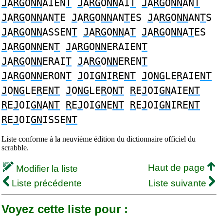
J
A
RG
O
NN
AIEN
T
J
A
RG
O
NN
AI
T
J
A
RG
O
NN
AN
T
J
A
RG
O
NN
AN
T
E
J
A
RG
O
NN
AN
T
ES
J
A
RG
O
NN
AN
T
S
J
A
RG
O
NN
ASSEN
T
J
A
RG
O
NN
A
T
J
A
RG
O
NN
A
T
ES
J
A
RG
O
NN
EN
T
J
A
RG
O
NN
ERAIEN
T
J
A
RG
O
NN
ERAI
T
J
A
RG
O
NN
EREN
T
J
A
RG
O
NN
ERON
T
J
OI
GN
I
R
E
NT
J
O
NG
LE
R
AIE
NT
J
O
NG
LE
R
E
NT
J
O
NG
LE
R
O
NT
R
E
J
OI
GN
AIE
NT
R
E
J
OI
GN
A
NT
R
E
J
OI
GN
E
NT
R
E
J
OI
GN
IRE
NT
R
E
J
OI
GN
ISSE
NT
Liste conforme à la neuvième édition du dictionnaire officiel du
scrabble.
Haut de page
Modifier la liste
Liste précédente
Liste suivante
Voyez cette liste pour :