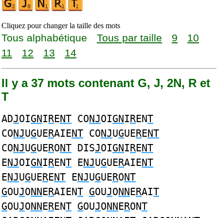
Cliquez pour changer la taille des mots
Tous alphabétique
Tous par taille
9
10
11
12
13
14
Il y a 37 mots contenant G, J, 2N, R et
T
AD
J
OI
GN
I
R
E
NT
CO
NJ
OI
GN
I
R
EN
T
CO
NJ
U
G
UE
R
AIE
NT
CO
NJ
U
G
UE
R
E
NT
CO
NJ
U
G
UE
R
O
NT
DIS
J
OI
GN
I
R
E
NT
E
NJ
OI
GN
I
R
EN
T
E
NJ
U
G
UE
R
AIE
NT
E
NJ
U
G
UE
R
E
NT
E
NJ
U
G
UE
R
O
NT
G
OU
J
O
NN
E
R
AIEN
T
G
OU
J
O
NN
E
R
AI
T
G
OU
J
O
NN
E
R
EN
T
G
OU
J
O
NN
E
R
ON
T