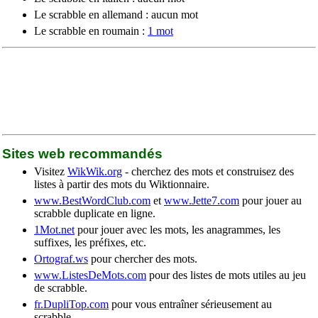
Le scrabble en allemand : aucun mot
Le scrabble en roumain :
1 mot
Sites web recommandés
Visitez
WikWik.org
- cherchez des mots et construisez des
listes à partir des mots du Wiktionnaire.
www.BestWordClub.com
et
www.Jette7.com
pour jouer au
scrabble duplicate en ligne.
1Mot.net
pour jouer avec les mots, les anagrammes, les
suffixes, les préfixes, etc.
Ortograf.ws
pour chercher des mots.
www.ListesDeMots.com
pour des listes de mots utiles au jeu
de scrabble.
fr.DupliTop.com
pour vous entraîner sérieusement au
scrabble.