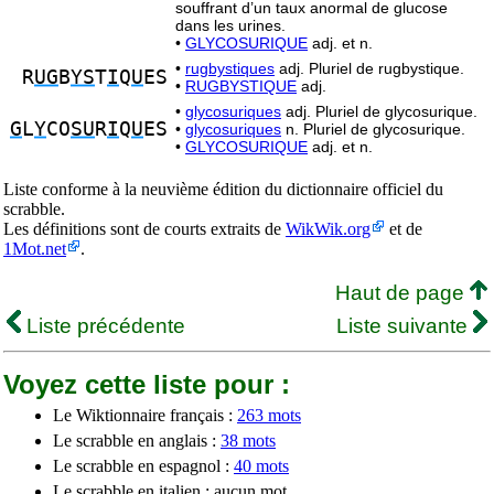
souffrant d’un taux anormal de glucose
dans les urines.
•
GLYCOSURIQUE
adj. et n.
•
rugbystiques
adj. Pluriel de rugbystique.
R
UG
B
YS
T
I
Q
U
ES
•
RUGBYSTIQUE
adj.
•
glycosuriques
adj. Pluriel de glycosurique.
G
L
Y
CO
SU
R
I
Q
U
ES
•
glycosuriques
n. Pluriel de glycosurique.
•
GLYCOSURIQUE
adj. et n.
Liste conforme à la neuvième édition du dictionnaire officiel du
scrabble.
Les définitions sont de courts extraits de
WikWik.org
et de
1Mot.net
.
Haut de page
Liste précédente
Liste suivante
Voyez cette liste pour :
Le Wiktionnaire français :
263 mots
Le scrabble en anglais :
38 mots
Le scrabble en espagnol :
40 mots
Le scrabble en italien : aucun mot