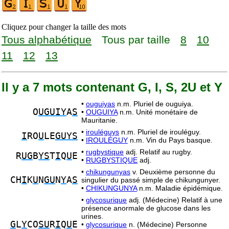
Cliquez pour changer la taille des mots
Tous alphabétique
Tous par taille
8
10
11
12
13
Il y a 7 mots contenant G, I, S, 2U et Y
•
ouguiyas
n.m. Pluriel de ouguiya.
O
UGUIY
A
S
•
OUGUIYA
n.m. Unité monétaire de
Mauritanie.
•
irouléguys
n.m. Pluriel de irouléguy.
I
RO
U
LE
GUYS
•
IROULÉGUY
n.m. Vin du Pays basque.
•
rugbystique
adj. Relatif au rugby.
R
UG
B
YS
T
I
Q
U
E
•
RUGBYSTIQUE
adj.
•
chikungunyas
v. Deuxième personne du
CH
I
K
U
N
GU
N
Y
A
S
singulier du passé simple de chikungunyer.
•
CHIKUNGUNYA
n.m. Maladie épidémique.
•
glycosurique
adj. (Médecine) Relatif à une
présence anormale de glucose dans les
urines.
G
L
Y
CO
SU
R
I
Q
U
E
•
glycosurique
n. (Médecine) Personne