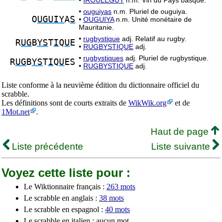
•
IROULÉGUY
n.m. Vin du Pays basque.
•
ouguiyas
n.m. Pluriel de ouguiya.
O
UGUIY
A
S
•
OUGUIYA
n.m. Unité monétaire de
Mauritanie.
•
rugbystique
adj. Relatif au rugby.
R
UG
B
YS
T
I
Q
U
E
•
RUGBYSTIQUE
adj.
•
rugbystiques
adj. Pluriel de rugbystique.
R
UG
B
YS
T
I
Q
U
ES
•
RUGBYSTIQUE
adj.
Liste conforme à la neuvième édition du dictionnaire officiel du
scrabble.
Les définitions sont de courts extraits de
WikWik.org
et de
1Mot.net
.
Haut de page
Liste précédente
Liste suivante
Voyez cette liste pour :
Le Wiktionnaire français :
263 mots
Le scrabble en anglais :
38 mots
Le scrabble en espagnol :
40 mots
Le scrabble en italien : aucun mot