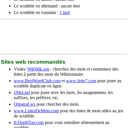
Le scrabble en allemand : aucun mot
Le scrabble en roumain :
1 mot
Sites web recommandés
Visitez
WikWik.org
- cherchez des mots et construisez des
listes à partir des mots du Wiktionnaire.
www.BestWordClub.com
et
www.Jette7.com
pour jouer au
scrabble duplicate en ligne.
1Mot.net
pour jouer avec les mots, les anagrammes, les
suffixes, les préfixes, etc.
Ortograf.ws
pour chercher des mots.
www.ListesDeMots.com
pour des listes de mots utiles au jeu
de scrabble.
fr.DupliTop.com
pour vous entraîner sérieusement au
scrabble.