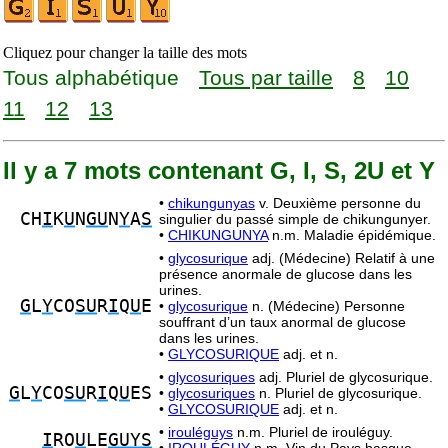
Cliquez pour changer la taille des mots
Tous alphabétique
Tous par taille
8
10
11
12
13
Il y a 7 mots contenant G, I, S, 2U et Y
•
chikungunyas
v. Deuxième personne du
CH
I
K
U
N
GU
N
Y
A
S
singulier du passé simple de chikungunyer.
•
CHIKUNGUNYA
n.m. Maladie épidémique.
•
glycosurique
adj. (Médecine) Relatif à une
présence anormale de glucose dans les
urines.
G
L
Y
CO
SU
R
I
Q
U
E
•
glycosurique
n. (Médecine) Personne
souffrant d’un taux anormal de glucose
dans les urines.
•
GLYCOSURIQUE
adj. et n.
•
glycosuriques
adj. Pluriel de glycosurique.
G
L
Y
CO
SU
R
I
Q
U
ES
•
glycosuriques
n. Pluriel de glycosurique.
•
GLYCOSURIQUE
adj. et n.
•
irouléguys
n.m. Pluriel de irouléguy.
I
RO
U
LE
GUYS