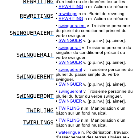
R
E
W
R
IT
I
NG
d’un texte ou de données textuelles.
•
REWRITING
n.m. Action de réécrire.
•
rewritings
n.m. Pluriel de rewriting.
R
E
W
R
IT
I
NG
S
•
REWRITING
n.m. Action de réécrire.
•
swingueraient
v. Troisième personne
du pluriel du conditionnel présent du
S
WING
UE
R
AIEN
T
verbe swinguer.
•
SWINGUER
v. (p.p.inv.) [cj. aimer].
•
swinguerait
v. Troisième personne du
singulier du conditionnel présent du
S
WING
UE
R
AI
T
verbe swinguer.
•
SWINGUER
v. (p.p.inv.) [cj. aimer].
•
swinguèrent
v. Troisième personne du
pluriel du passé simple du verbe
S
WING
UE
R
EN
T
swinguer.
•
SWINGUER
v. (p.p.inv.) [cj. aimer].
•
swingueront
v. Troisième personne du
S
WING
UE
R
ON
T
pluriel du futur du verbe swinguer.
•
SWINGUER
v. (p.p.inv.) [cj. aimer].
•
TWIRLING
n.m. Manipulation d’un
TWIR
LI
NG
bâton sur un fond musical.
•
TWIRLING
n.m. Manipulation d’un
TWIR
LI
NG
S
bâton sur un fond musical.
•
wateringue
n. Poldérisation, travaux
d’assèchement des terres situées au-