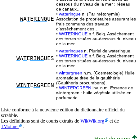
dessous du niveau de la mer ; réseau
de canaux…
•
wateringue
n. (Par métonymie)
W
A
T
E
RING
UE
Association de propriétaires assurant les
frais communs des travaux
d’assèchement des…
•
WATERINGUE
n.f. Belg. Assèchement
des terres situées au-dessous du niveau
de la mer.
•
wateringues
n. Pluriel de wateringue.
•
WATERINGUE
n.f. Belg. Assèchement
W
A
T
E
RING
UES
des terres situées au-dessous du niveau
de la mer.
•
wintergreen
n.m. (Cosmétologie) Huile
aromatique tirée de la gaulthérie
(Gaultheria procumbens).
WINT
E
RG
REEN
•
WINTERGREEN
inv. n.m. Essence de
wintergreen : huile végétale utilisée en
parfumerie.
Liste conforme à la neuvième édition du dictionnaire officiel du
scrabble.
Les définitions sont de courts extraits de
WikWik.org
et de
1Mot.net
.
Haut de page