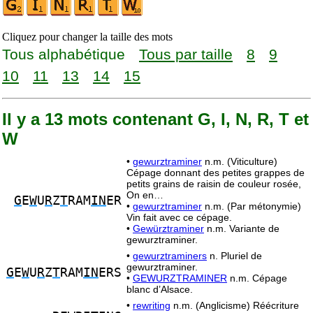
Cliquez pour changer la taille des mots
Tous alphabétique
Tous par taille
8
9
10
11
13
14
15
Il y a 13 mots contenant G, I, N, R, T et
W
•
gewurztraminer
n.m. (Viticulture)
Cépage donnant des petites grappes de
petits grains de raisin de couleur rosée,
On en…
G
E
W
U
R
Z
T
RAM
IN
ER
•
gewurztraminer
n.m. (Par métonymie)
Vin fait avec ce cépage.
•
Gewürztraminer
n.m. Variante de
gewurztraminer.
•
gewurztraminers
n. Pluriel de
gewurztraminer.
G
E
W
U
R
Z
T
RAM
IN
ERS
•
GEWURZTRAMINER
n.m. Cépage
blanc d’Alsace.
•
rewriting
n.m. (Anglicisme) Réécriture