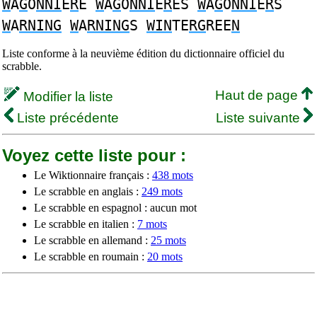
W
A
G
O
NNI
E
R
E
W
A
G
O
NNI
E
R
ES
W
A
G
O
NNI
E
R
S
W
A
RNING
W
A
RNING
S
WIN
TE
RG
REE
N
Liste conforme à la neuvième édition du dictionnaire officiel du
scrabble.
Haut de page
Modifier la liste
Liste précédente
Liste suivante
Voyez cette liste pour :
Le Wiktionnaire français :
438 mots
Le scrabble en anglais :
249 mots
Le scrabble en espagnol : aucun mot
Le scrabble en italien :
7 mots
Le scrabble en allemand :
25 mots
Le scrabble en roumain :
20 mots