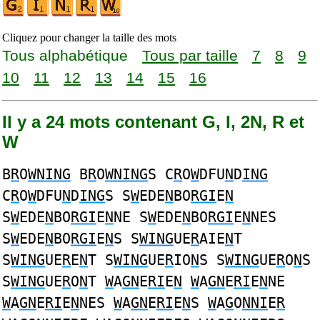
Cliquez pour changer la taille des mots
Tous alphabétique
Tous par taille
7
8
9
10
11
12
13
14
15
16
Il y a 24 mots contenant G, I, 2N, R et
W
B
R
O
WNING
B
R
O
WNING
S C
R
O
W
DFU
N
D
ING
C
R
O
W
DFU
N
D
ING
S S
W
EDE
N
BO
RGI
E
N
S
W
EDE
N
BO
RGI
E
N
NE S
W
EDE
N
BO
RGI
E
N
NES
S
W
EDE
N
BO
RGI
E
N
S S
WING
UE
R
AIE
N
T
S
WING
UE
R
E
N
T S
WING
UE
R
IO
N
S S
WING
UE
R
O
N
S
S
WING
UE
R
O
N
T
W
A
GN
E
RI
E
N
W
A
GN
E
RI
E
N
NE
W
A
GN
E
RI
E
N
NES
W
A
GN
E
RI
E
N
S
W
A
G
O
NNI
E
R