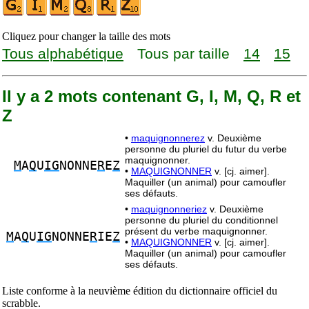
Cliquez pour changer la taille des mots
Tous alphabétique
Tous par taille
14
15
Il y a 2 mots contenant G, I, M, Q, R et
Z
•
maquignonnerez
v. Deuxième
personne du pluriel du futur du verbe
maquignonner.
M
A
Q
U
IG
NONNE
R
E
Z
•
MAQUIGNONNER
v. [cj. aimer].
Maquiller (un animal) pour camoufler
ses défauts.
•
maquignonneriez
v. Deuxième
personne du pluriel du conditionnel
présent du verbe maquignonner.
M
A
Q
U
IG
NONNE
R
IE
Z
•
MAQUIGNONNER
v. [cj. aimer].
Maquiller (un animal) pour camoufler
ses défauts.
Liste conforme à la neuvième édition du dictionnaire officiel du
scrabble.