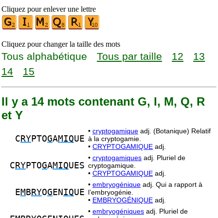
Cliquez pour enlever une lettre
Cliquez pour changer la taille des mots
Tous alphabétique
Tous par taille
12
13
14
15
Il y a 14 mots contenant G, I, M, Q, R
et Y
•
cryptogamique
adj. (Botanique) Relatif
C
RY
PTO
G
A
MIQ
UE
à la cryptogamie.
•
CRYPTOGAMIQUE
adj.
•
cryptogamiques
adj. Pluriel de
C
RY
PTO
G
A
MIQ
UES
cryptogamique.
•
CRYPTOGAMIQUE
adj.
•
embryogénique
adj. Qui a rapport à
E
M
B
RY
O
G
EN
IQ
UE
l’embryogénie.
•
EMBRYOGÉNIQUE
adj.
•
embryogéniques
adj. Pluriel de