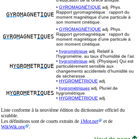
d’éducation de la Grèce antique.
•
GYROMAGNÉTIQUE
adj. Phys.
Rapport gyromagnétique : rapport du
GYR
O
M
AGNET
IQ
UE
moment magnétique d’une particule à
son moment cinétique.
•
GYROMAGNÉTIQUE
adj. Phys.
Rapport gyromagnétique : rapport du
GYR
O
M
AGNET
IQ
UES
moment magnétique d’une particule à
son moment cinétique.
•
hygrométrique
adj. Relatif à
l’hygrométrie, au taux d’humidité de l’air.
•
hygrométrique
adj. (Physique) Qui est
H
YGR
O
M
ETR
IQ
UE
particulièrement sensible aux
changements accidentels d’humidité ou
de sécheresse…
•
HYGROMÉTRIQUE
adj.
•
hygrométriques
adj. Pluriel de
H
YGR
O
M
ETR
IQ
UES
hygrométrique.
•
HYGROMÉTRIQUE
adj.
Liste conforme à la neuvième édition du dictionnaire officiel du
scrabble.
Les définitions sont de courts extraits de
1Mot.net
et de
WikWik.org
.