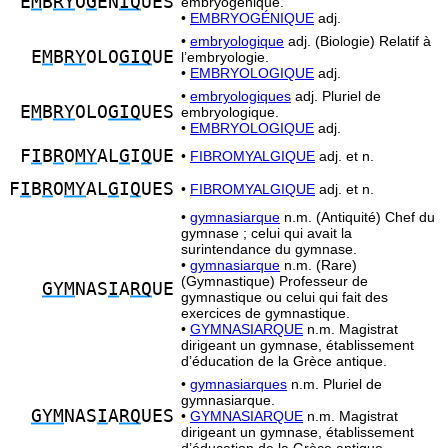
E
M
B
RY
O
G
EN
IQ
UES
embryogénique.
•
EMBRYOGÉNIQUE
adj.
•
embryologique
adj. (Biologie) Relatif à
E
M
B
RY
OLO
GIQ
UE
l’embryologie.
•
EMBRYOLOGIQUE
adj.
•
embryologiques
adj. Pluriel de
E
M
B
RY
OLO
GIQ
UES
embryologique.
•
EMBRYOLOGIQUE
adj.
F
I
B
R
O
MY
AL
G
I
Q
UE
•
FIBROMYALGIQUE
adj. et n.
F
I
B
R
O
MY
AL
G
I
Q
UES
•
FIBROMYALGIQUE
adj. et n.
•
gymnasiarque
n.m. (Antiquité) Chef du
gymnase ; celui qui avait la
surintendance du gymnase.
•
gymnasiarque
n.m. (Rare)
(Gymnastique) Professeur de
GYM
NAS
I
A
RQ
UE
gymnastique ou celui qui fait des
exercices de gymnastique.
•
GYMNASIARQUE
n.m. Magistrat
dirigeant un gymnase, établissement
d’éducation de la Grèce antique.
•
gymnasiarques
n.m. Pluriel de
gymnasiarque.
GYM
NAS
I
A
RQ
UES
•
GYMNASIARQUE
n.m. Magistrat
dirigeant un gymnase, établissement