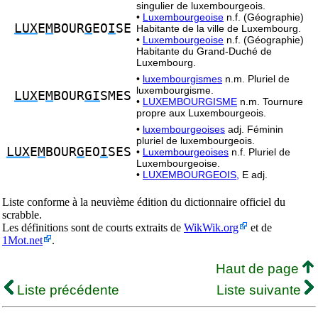
singulier de luxembourgeois.
•
Luxembourgeoise
n.f. (Géographie)
LUX
E
M
BOUR
G
EO
I
SE
Habitante de la ville de Luxembourg.
•
Luxembourgeoise
n.f. (Géographie)
Habitante du Grand-Duché de
Luxembourg.
•
luxembourgismes
n.m. Pluriel de
luxembourgisme.
LUX
E
M
BOUR
GI
SMES
•
LUXEMBOURGISME
n.m. Tournure
propre aux Luxembourgeois.
•
luxembourgeoises
adj. Féminin
pluriel de luxembourgeois.
LUX
E
M
BOUR
G
EO
I
SES
•
Luxembourgeoises
n.f. Pluriel de
Luxembourgeoise.
•
LUXEMBOURGEOIS,
E adj.
Liste conforme à la neuvième édition du dictionnaire officiel du
scrabble.
Les définitions sont de courts extraits de
WikWik.org
et de
1Mot.net
.
Haut de page
Liste précédente
Liste suivante