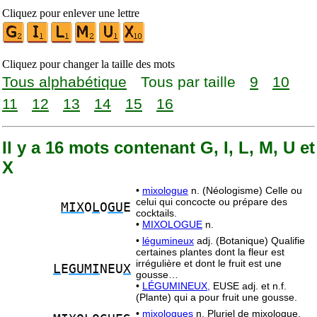
Cliquez pour enlever une lettre
Cliquez pour changer la taille des mots
Tous alphabétique
Tous par taille
9
10
11
12
13
14
15
16
Il y a 16 mots contenant G, I, L, M, U et
X
•
mixologue
n. (Néologisme) Celle ou
celui qui concocte ou prépare des
MIX
O
L
O
GU
E
cocktails.
•
MIXOLOGUE
n.
•
légumineux
adj. (Botanique) Qualifie
certaines plantes dont la fleur est
irrégulière et dont le fruit est une
L
E
GUMI
NEU
X
gousse…
•
LÉGUMINEUX,
EUSE adj. et n.f.
(Plante) qui a pour fruit une gousse.
•
mixologues
n. Pluriel de mixologue.