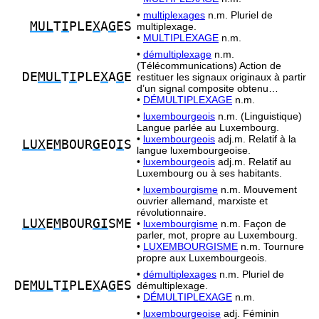
•
multiplexages
n.m. Pluriel de
MUL
T
I
PLE
X
A
G
ES
multiplexage.
•
MULTIPLEXAGE
n.m.
•
démultiplexage
n.m.
(Télécommunications) Action de
DE
MUL
T
I
PLE
X
A
G
E
restituer les signaux originaux à partir
d’un signal composite obtenu…
•
DÉMULTIPLEXAGE
n.m.
•
luxembourgeois
n.m. (Linguistique)
Langue parlée au Luxembourg.
•
luxembourgeois
adj.m. Relatif à la
LUX
E
M
BOUR
G
EO
I
S
langue luxembourgeoise.
•
luxembourgeois
adj.m. Relatif au
Luxembourg ou à ses habitants.
•
luxembourgisme
n.m. Mouvement
ouvrier allemand, marxiste et
révolutionnaire.
LUX
E
M
BOUR
GI
SME
•
luxembourgisme
n.m. Façon de
parler, mot, propre au Luxembourg.
•
LUXEMBOURGISME
n.m. Tournure
propre aux Luxembourgeois.
•
démultiplexages
n.m. Pluriel de
DE
MUL
T
I
PLE
X
A
G
ES
démultiplexage.
•
DÉMULTIPLEXAGE
n.m.
•
luxembourgeoise
adj. Féminin