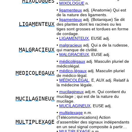
MIX
O
L
O
GU
ES
•
MIXOLOGUE
n.
•
ligamenteux
adj. (Anatomie) Qui est
de la nature des ligaments.
•
ligamenteux
adj. (Botanique) Se dit
LIG
A
M
ENTE
UX
des plantes dont les racines ou les
tiges sont grosses et tordues en forme
de cordage.
•
LIGAMENTEUX,
EUSE adj.
•
malgracieux
adj. Qui a de la rudesse,
M
A
LG
RAC
I
E
UX
qui manque de civilité.
•
MALGRACIEUX,
EUSE adj.
•
médicolégaux
adj. Masculin pluriel de
médicolégal.
•
médico-légaux
adj. Masculin pluriel
M
ED
I
CO
L
E
G
A
UX
de médico-légal.
•
MÉDICOLÉGAL,
E, AUX adj. Relatif à
la médecine légale.
•
mucilagineux
adj.m. Qui contient du
mucilage ; qui est de la nature du
MU
C
IL
A
G
INEU
X
mucilage.
•
MUCILAGINEUX,
EUSE adj.
•
multiplexage
n.m.
(Télécommunications) Action
MUL
T
I
PLE
X
A
G
E
d’assembler des signaux indépendants
en un seul signal composite à partir…
•
MULTIPLEXAGE
n.m.