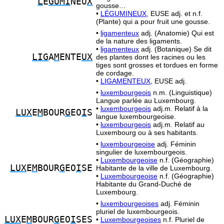
L
E
GUMI
NEU
X
gousse…
•
LÉGUMINEUX,
EUSE adj. et n.f.
(Plante) qui a pour fruit une gousse.
•
ligamenteux
adj. (Anatomie) Qui est
de la nature des ligaments.
•
ligamenteux
adj. (Botanique) Se dit
LIG
A
M
ENTE
UX
des plantes dont les racines ou les
tiges sont grosses et tordues en forme
de cordage.
•
LIGAMENTEUX,
EUSE adj.
•
luxembourgeois
n.m. (Linguistique)
Langue parlée au Luxembourg.
•
luxembourgeois
adj.m. Relatif à la
LUX
E
M
BOUR
G
EO
I
S
langue luxembourgeoise.
•
luxembourgeois
adj.m. Relatif au
Luxembourg ou à ses habitants.
•
luxembourgeoise
adj. Féminin
singulier de luxembourgeois.
•
Luxembourgeoise
n.f. (Géographie)
LUX
E
M
BOUR
G
EO
I
SE
Habitante de la ville de Luxembourg.
•
Luxembourgeoise
n.f. (Géographie)
Habitante du Grand-Duché de
Luxembourg.
•
luxembourgeoises
adj. Féminin
pluriel de luxembourgeois.
LUX
E
M
BOUR
G
EO
I
SES
•
Luxembourgeoises
n.f. Pluriel de