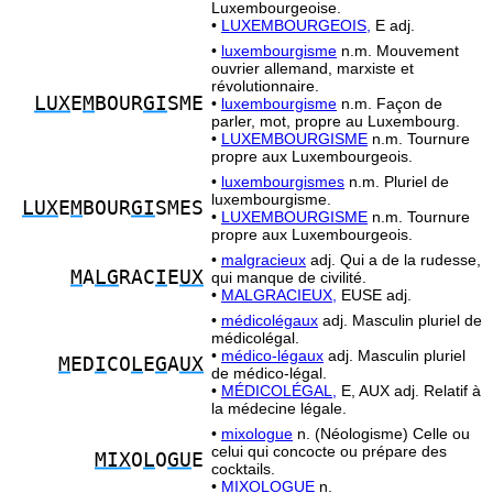
Luxembourgeoise.
•
LUXEMBOURGEOIS,
E adj.
•
luxembourgisme
n.m. Mouvement
ouvrier allemand, marxiste et
révolutionnaire.
LUX
E
M
BOUR
GI
SME
•
luxembourgisme
n.m. Façon de
parler, mot, propre au Luxembourg.
•
LUXEMBOURGISME
n.m. Tournure
propre aux Luxembourgeois.
•
luxembourgismes
n.m. Pluriel de
luxembourgisme.
LUX
E
M
BOUR
GI
SMES
•
LUXEMBOURGISME
n.m. Tournure
propre aux Luxembourgeois.
•
malgracieux
adj. Qui a de la rudesse,
M
A
LG
RAC
I
E
UX
qui manque de civilité.
•
MALGRACIEUX,
EUSE adj.
•
médicolégaux
adj. Masculin pluriel de
médicolégal.
•
médico-légaux
adj. Masculin pluriel
M
ED
I
CO
L
E
G
A
UX
de médico-légal.
•
MÉDICOLÉGAL,
E, AUX adj. Relatif à
la médecine légale.
•
mixologue
n. (Néologisme) Celle ou
celui qui concocte ou prépare des
MIX
O
L
O
GU
E
cocktails.
•
MIXOLOGUE
n.