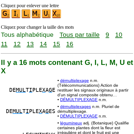
Cliquez pour enlever une lettre
Cliquez pour changer la taille des mots
Tous alphabétique
Tous par taille
9
10
11
12
13
14
15
16
Il y a 16 mots contenant G, I, L, M, U et
X
•
démultiplexage
n.m.
(Télécommunications) Action de
DE
MUL
T
I
PLE
X
A
G
E
restituer les signaux originaux à partir
d’un signal composite obtenu…
•
DÉMULTIPLEXAGE
n.m.
•
démultiplexages
n.m. Pluriel de
DE
MUL
T
I
PLE
X
A
G
ES
démultiplexage.
•
DÉMULTIPLEXAGE
n.m.
•
légumineux
adj. (Botanique) Qualifie
certaines plantes dont la fleur est
irrégulière et dont le fruit est une