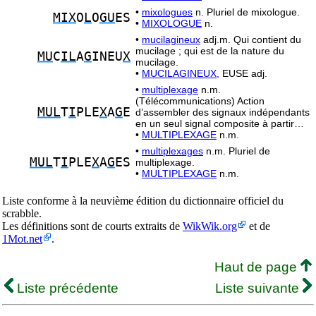
•
mixologues
n. Pluriel de mixologue.
MIX
O
L
O
GU
ES
•
MIXOLOGUE
n.
•
mucilagineux
adj.m. Qui contient du
mucilage ; qui est de la nature du
MU
C
IL
A
G
INEU
X
mucilage.
•
MUCILAGINEUX,
EUSE adj.
•
multiplexage
n.m.
(Télécommunications) Action
MUL
T
I
PLE
X
A
G
E
d’assembler des signaux indépendants
en un seul signal composite à partir…
•
MULTIPLEXAGE
n.m.
•
multiplexages
n.m. Pluriel de
MUL
T
I
PLE
X
A
G
ES
multiplexage.
•
MULTIPLEXAGE
n.m.
Liste conforme à la neuvième édition du dictionnaire officiel du
scrabble.
Les définitions sont de courts extraits de
WikWik.org
et de
1Mot.net
.
Haut de page
Liste précédente
Liste suivante