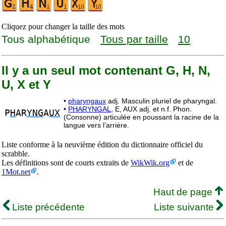
Cliquez pour changer la taille des mots
Tous alphabétique
Tous par taille
10
Il y a un seul mot contenant G, H, N,
U, X et Y
•
pharyngaux
adj. Masculin pluriel de pharyngal.
•
PHARYNGAL,
E, AUX adj. et n.f. Phon.
P
H
AR
YNG
A
UX
(Consonne) articulée en poussant la racine de la
langue vers l’arrière.
Liste conforme à la neuvième édition du dictionnaire officiel du
scrabble.
Les définitions sont de courts extraits de
WikWik.org
et de
1Mot.net
.
Haut de page
Liste précédente
Liste suivante