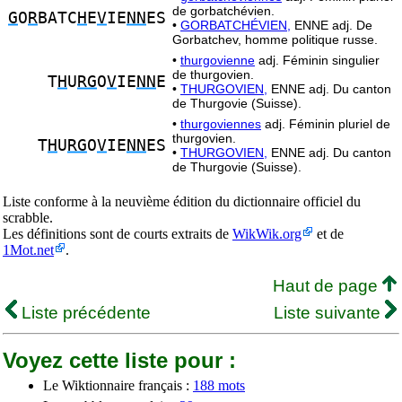
de gorbatchévien.
G
O
R
BATC
H
E
V
IE
NN
ES
•
GORBATCHÉVIEN,
ENNE adj. De
Gorbatchev, homme politique russe.
•
thurgovienne
adj. Féminin singulier
de thurgovien.
T
H
U
RG
O
V
IE
NN
E
•
THURGOVIEN,
ENNE adj. Du canton
de Thurgovie (Suisse).
•
thurgoviennes
adj. Féminin pluriel de
thurgovien.
T
H
U
RG
O
V
IE
NN
ES
•
THURGOVIEN,
ENNE adj. Du canton
de Thurgovie (Suisse).
Liste conforme à la neuvième édition du dictionnaire officiel du
scrabble.
Les définitions sont de courts extraits de
WikWik.org
et de
1Mot.net
.
Haut de page
Liste précédente
Liste suivante
Voyez cette liste pour :
Le Wiktionnaire français :
188 mots