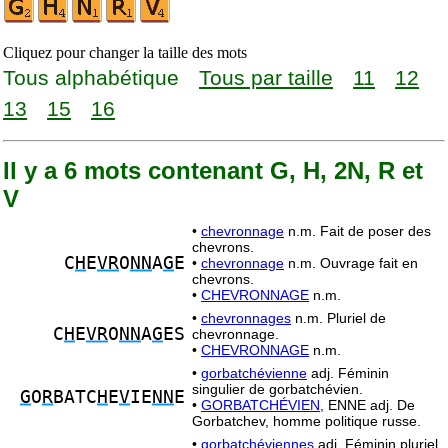
Cliquez pour changer la taille des mots
Tous alphabétique
Tous par taille
11
12
13
15
16
Il y a 6 mots contenant G, H, 2N, R et
V
•
chevronnage
n.m. Fait de poser des
chevrons.
C
H
E
VR
O
NN
A
G
E
•
chevronnage
n.m. Ouvrage fait en
chevrons.
•
CHEVRONNAGE
n.m.
•
chevronnages
n.m. Pluriel de
C
H
E
VR
O
NN
A
G
ES
chevronnage.
•
CHEVRONNAGE
n.m.
•
gorbatchévienne
adj. Féminin
singulier de gorbatchévien.
G
O
R
BATC
H
E
V
IE
NN
E
•
GORBATCHÉVIEN,
ENNE adj. De
Gorbatchev, homme politique russe.
•
gorbatchéviennes
adj. Féminin pluriel