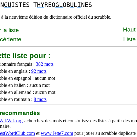
I
N
GU
ISTES T
HY
REO
GL
OB
U
L
I
NES
à la neuvième édition du dictionnaire officiel du scrabble.
Haut
la liste
écédente
Liste
tte liste pour :
ionnaire français :
382 mots
bble en anglais :
92 mots
bble en espagnol : aucun mot
ble en italien : aucun mot
bble en allemand : aucun mot
bble en roumain :
8 mots
b recommandés
WikWik.org
- cherchez des mots et construisez des listes à partir des mo
naire.
stWordClub.com
et
www.Jette7.com
pour jouer au scrabble duplicate 