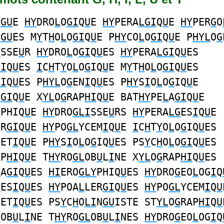
O
GU
E
HY
DRO
L
O
GI
Q
U
E
HY
PERA
LGI
Q
U
E
HY
PER
G
O
O
GU
ES M
Y
T
H
O
L
O
GI
Q
U
E P
HY
CO
L
O
GI
Q
U
E P
HYL
O
G
I
SSE
U
R
HY
DRO
L
O
GI
Q
U
ES
HY
PERA
LGI
Q
U
ES
LI
Q
U
ES
I
C
H
T
Y
O
L
O
G
IQ
U
E M
Y
T
H
O
L
O
GI
Q
U
ES
GI
Q
U
ES P
HYL
O
G
EN
I
Q
U
ES P
HY
S
I
O
L
O
G
IQ
U
E
O
GI
Q
U
E X
YL
O
G
RAP
HI
Q
U
E BAT
HY
PE
L
A
GI
Q
U
E
Y
PHIQ
U
E
HY
DRO
GLI
SSE
U
RS
HY
PERA
LG
ES
I
Q
U
E
ER
GI
Q
U
E
HY
PO
GL
YCEM
I
Q
U
E
I
C
H
T
Y
O
L
O
G
IQ
U
ES
NET
I
Q
U
E P
HY
S
I
O
L
O
G
IQ
U
ES PS
Y
C
H
O
L
O
GI
Q
U
ES
AP
HI
Q
U
E T
HY
RO
GL
OB
U
L
I
NE X
YL
O
G
RAP
HI
Q
U
ES
L
A
GI
Q
U
ES
HI
ERO
GLY
PHIQ
U
ES
HY
DRO
G
EO
L
OG
I
Q
G
ES
I
Q
U
ES
HY
POA
L
LER
GI
Q
U
ES
HY
PO
GL
YCEM
I
Q
U
NET
I
Q
U
ES PS
Y
C
H
O
LI
N
GU
ISTE ST
YL
O
G
RAP
HI
Q
U
L
OB
U
L
I
NE T
HY
RO
GL
OB
U
L
I
NES
HY
DRO
G
EO
L
OG
I
Q