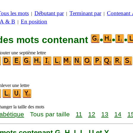
Tous les mots
Débutant par
Terminant par
Contenant
|
|
|
 A & B
En position
|
 des mots contenant
•
•
•
outer une septième lettre
lever une lettre
anger la taille des mots
abétique
Tous par taille
11
12
13
14
1
6 mots contenant G, H, I, L, U et Y