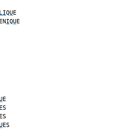
LI
Q
U
E
EN
I
Q
U
E
U
E
ES
ES
U
ES