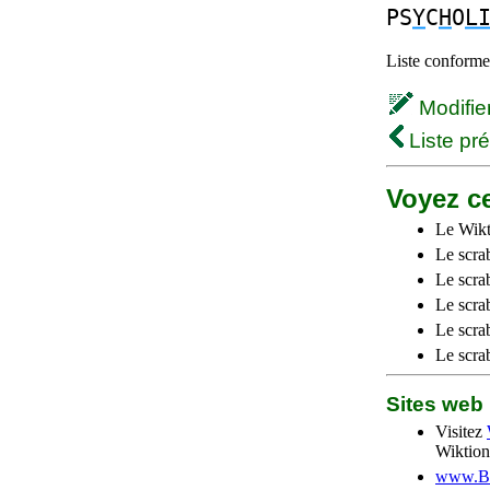
PS
Y
C
H
O
L
Liste conforme 
Modifier 
Liste pr
Voyez ce
Le Wikt
Le scra
Le scra
Le scrab
Le scra
Le scra
Sites we
Visitez
Wiktion
www.Be