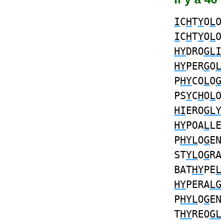
I
C
H
T
Y
O
L
I
C
H
T
Y
O
L
HY
DRO
GL
HY
PER
G
O
P
HY
CO
L
O
PS
Y
C
H
O
L
HI
ERO
GL
HY
POA
L
L
P
HYL
O
G
E
ST
YL
O
G
R
BAT
HY
PE
HY
PERA
L
P
HYL
O
G
E
T
HY
REO
G