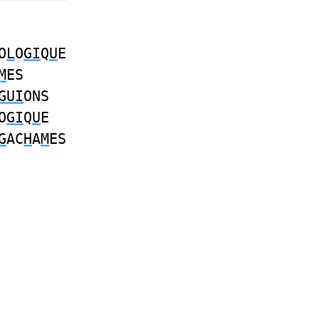
O
L
O
GI
Q
U
E
M
ES
GUI
ONS
O
GI
Q
U
E
G
AC
H
A
M
ES