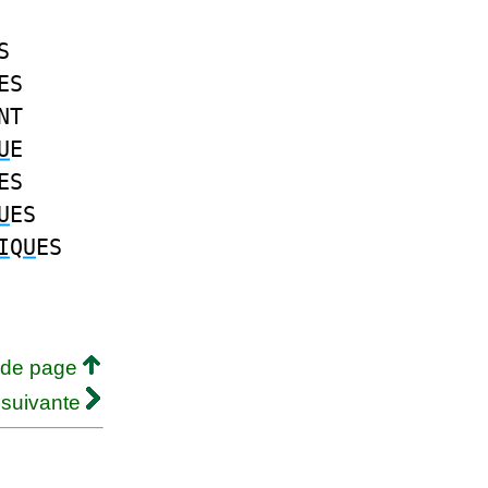
S
ES
NT
U
E
ES
U
ES
I
Q
U
ES
 de page
 suivante