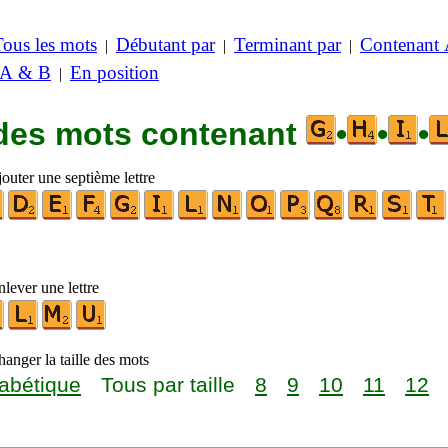
Tous les mots
Débutant par
Terminant par
Contenant
|
|
|
 A & B
En position
|
 des mots contenant
•
•
•
outer une septième lettre
lever une lettre
anger la taille des mots
abétique
Tous par taille
8
9
10
11
12