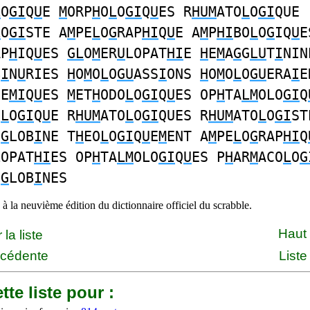
L
O
GI
Q
U
E
M
ORP
H
O
L
O
GI
Q
U
ES R
HUM
ATO
L
O
GI
QUE
L
O
GI
STE A
M
PE
L
O
G
RAP
HI
Q
U
E A
M
P
HI
BO
L
O
G
IQ
U
E
AP
H
IQ
U
ES
GL
O
M
ER
U
LOPAT
HI
E
H
E
M
A
G
G
LU
T
I
NIN
B
I
N
U
RIES
H
O
M
O
L
O
GU
ASS
I
ONS
H
O
M
O
L
O
GU
ERA
I
E
CE
MI
Q
U
ES
M
ET
H
ODO
L
O
GI
Q
U
ES OP
H
TA
LM
OLO
GI
Q
O
L
O
GI
Q
U
E R
HUM
ATO
L
O
GI
QUES R
HUM
ATO
L
O
GI
ST
O
G
LOB
I
NE T
H
EO
L
O
GI
Q
U
E
M
ENT A
M
PE
L
O
G
RAP
HI
Q
LOPAT
HI
ES OP
H
TA
LM
OLO
GI
Q
U
ES P
H
AR
M
ACO
L
O
G
O
G
LOB
I
NES
à la neuvième édition du dictionnaire officiel du scrabble.
Haut
la liste
écédente
Liste
tte liste pour :