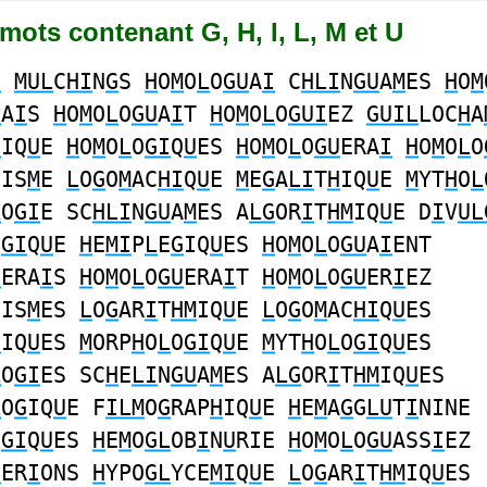
0 mots contenant G, H, I, L, M et U
G
MUL
C
HI
N
G
S
H
O
M
O
L
O
GU
A
I
C
HLI
N
GU
A
M
ES
H
O
M
U
A
I
S
H
O
M
O
L
O
GU
A
I
T
H
O
M
O
L
O
GUI
EZ
GUIL
LOC
H
A
G
IQ
U
E
H
O
M
O
L
O
GI
Q
U
ES
H
O
M
O
L
O
GU
ERA
I
H
O
M
O
L
O
NIS
M
E
L
O
G
O
M
AC
HI
Q
U
E
M
E
G
A
LI
T
H
IQ
U
E
M
YT
H
O
L
L
O
GI
E SC
HLI
N
GU
A
M
ES A
LG
OR
I
T
HM
IQ
U
E D
I
V
UL
O
GI
Q
U
E
H
E
MI
P
L
E
G
IQ
U
ES
H
O
M
O
L
O
GU
A
I
ENT
U
ERA
I
S
H
O
M
O
L
O
GU
ERA
I
T
H
O
M
O
L
O
GU
ER
I
EZ
NIS
M
ES
L
O
G
AR
I
T
HM
IQ
U
E
L
O
G
O
M
AC
HI
Q
U
ES
H
IQ
U
ES
M
ORP
H
O
L
O
GI
Q
U
E
M
YT
H
O
L
O
GI
Q
U
ES
L
O
GI
ES SC
H
E
LI
N
GU
A
M
ES A
LG
OR
I
T
HM
IQ
U
ES
L
O
G
IQ
U
E F
ILM
O
G
RAP
H
IQ
U
E
H
E
M
A
G
G
LU
T
I
NINE
O
GI
Q
U
ES
H
E
M
O
GL
OB
I
N
U
RIE
H
O
M
O
L
O
GU
ASS
I
EZ
U
ER
I
ONS
H
YPO
GL
YCE
MI
Q
U
E
L
O
G
AR
I
T
HM
IQ
U
ES