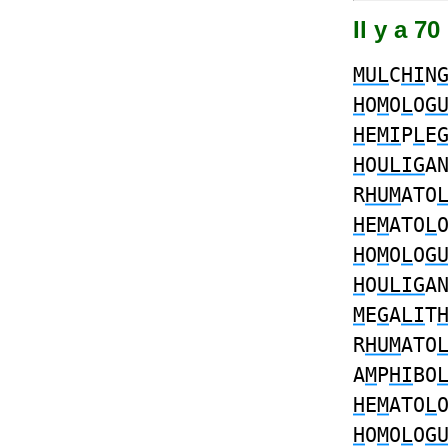
Il y a 7
MUL
C
HI
N
H
O
M
O
L
O
G
H
E
MI
P
L
E
H
O
ULIG
A
R
HUM
ATO
H
E
M
ATO
L
H
O
M
O
L
O
G
H
O
ULIG
A
M
E
G
A
LI
T
R
HUM
ATO
A
M
P
HI
BO
H
E
M
ATO
L
H
O
M
O
L
O
G