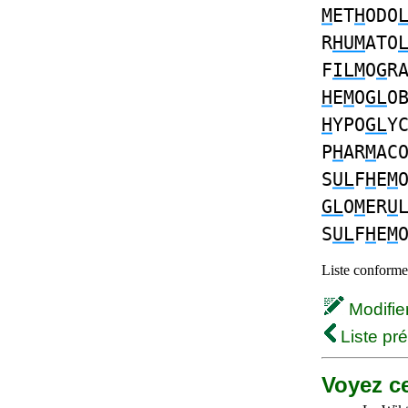
M
ET
H
ODO
R
HUM
ATO
F
ILM
O
G
R
H
E
M
O
GL
O
H
YPO
GL
Y
P
H
AR
M
AC
S
UL
F
H
E
M
GL
O
M
ER
U
S
UL
F
H
E
M
Liste conforme 
Modifier 
Liste pr
Voyez ce