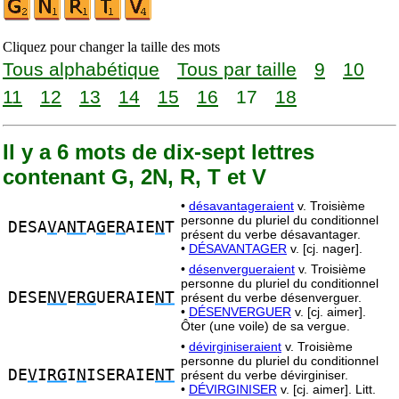
Cliquez pour changer la taille des mots
Tous alphabétique
Tous par taille
9
10
11
12
13
14
15
16
17
18
Il y a 6 mots de dix-sept lettres
contenant G, 2N, R, T et V
•
désavantageraient
v. Troisième
personne du pluriel du conditionnel
DESA
V
A
NT
A
G
E
R
AIE
N
T
présent du verbe désavantager.
•
DÉSAVANTAGER
v. [cj. nager].
•
désenvergueraient
v. Troisième
personne du pluriel du conditionnel
DESE
NV
E
RG
UERAIE
NT
présent du verbe désenverguer.
•
DÉSENVERGUER
v. [cj. aimer].
Ôter (une voile) de sa vergue.
•
dévirginiseraient
v. Troisième
personne du pluriel du conditionnel
DE
V
I
RG
I
N
ISERAIE
NT
présent du verbe dévirginiser.
•
DÉVIRGINISER
v. [cj. aimer]. Litt.