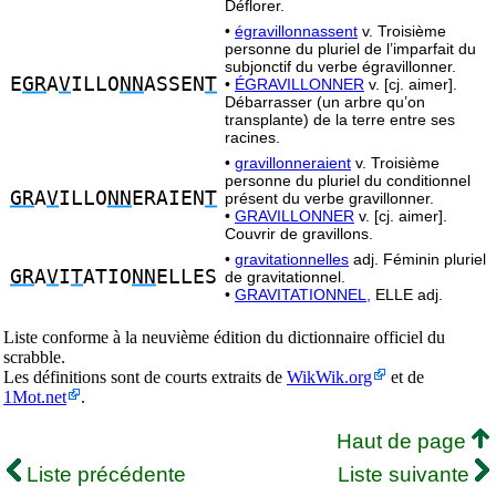
Déflorer.
•
égravillonnassent
v. Troisième
personne du pluriel de l’imparfait du
subjonctif du verbe égravillonner.
E
GR
A
V
ILLO
NN
ASSEN
T
•
ÉGRAVILLONNER
v. [cj. aimer].
Débarrasser (un arbre qu’on
transplante) de la terre entre ses
racines.
•
gravillonneraient
v. Troisième
personne du pluriel du conditionnel
GR
A
V
ILLO
NN
ERAIEN
T
présent du verbe gravillonner.
•
GRAVILLONNER
v. [cj. aimer].
Couvrir de gravillons.
•
gravitationnelles
adj. Féminin pluriel
GR
A
V
I
T
ATIO
NN
ELLES
de gravitationnel.
•
GRAVITATIONNEL,
ELLE adj.
Liste conforme à la neuvième édition du dictionnaire officiel du
scrabble.
Les définitions sont de courts extraits de
WikWik.org
et de
1Mot.net
.
Haut de page
Liste précédente
Liste suivante