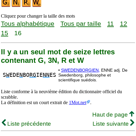
Cliquez pour changer la taille des mots
Tous alphabétique
Tous par taille
11
12
15
16
Il y a un seul mot de seize lettres
contenant G, 3N, R et W
•
SWEDENBORGIEN,
ENNE adj. De
S
W
EDE
N
BO
RG
IE
NN
ES
Swedenborg, philosophe et
scientifique suédois.
Liste conforme à la neuvième édition du dictionnaire officiel du
scrabble.
La définition est un court extrait de
1Mot.net
.
Haut de page
Liste précédente
Liste suivante