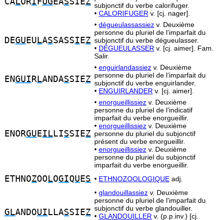
CA
L
OR
I
F
UG
EA
S
SIE
Z
subjonctif du verbe calorifuger.
•
CALORIFUGER
v. [cj. nager].
•
dégueulassassiez
v. Deuxième
personne du pluriel de l’imparfait du
DE
GU
EU
L
A
S
SASS
I
E
Z
subjonctif du verbe dégueulasser.
•
DÉGUEULASSER
v. [cj. aimer]. Fam.
Salir.
•
enguirlandassiez
v. Deuxième
personne du pluriel de l’imparfait du
EN
GUI
R
L
ANDA
S
SIE
Z
subjonctif du verbe enguirlander.
•
ENGUIRLANDER
v. [cj. aimer].
•
enorgueillissiez
v. Deuxième
personne du pluriel de l’indicatif
imparfait du verbe enorgueillir.
•
enorgueillissiez
v. Deuxième
ENOR
GU
E
IL
LI
S
SIE
Z
personne du pluriel du subjonctif
présent du verbe enorgueillir.
•
enorgueillissiez
v. Deuxième
personne du pluriel du subjonctif
imparfait du verbe enorgueillir.
ETHNO
Z
OO
L
O
GI
Q
U
E
S
•
ETHNOZOOLOGIQUE
adj.
•
glandouillassiez
v. Deuxième
personne du pluriel de l’imparfait du
subjonctif du verbe glandouiller.
GL
ANDO
UI
LLA
S
SIE
Z
•
GLANDOUILLER
v. (p.p.inv.) [cj.