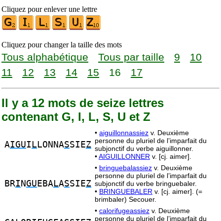
Cliquez pour enlever une lettre
Cliquez pour changer la taille des mots
Tous alphabétique
Tous par taille
9
10
11
12
13
14
15
16
17
Il y a 12 mots de seize lettres
contenant G, I, L, S, U et Z
•
aiguillonnassiez
v. Deuxième
personne du pluriel de l’imparfait du
A
IGU
I
L
LONNA
S
SIE
Z
subjonctif du verbe aiguillonner.
•
AIGUILLONNER
v. [cj. aimer].
•
bringuebalassiez
v. Deuxième
personne du pluriel de l’imparfait du
BR
I
N
GU
EBA
L
A
S
SIE
Z
subjonctif du verbe bringuebaler.
•
BRINGUEBALER
v. [cj. aimer]. (=
brimbaler) Secouer.
•
calorifugeassiez
v. Deuxième
personne du pluriel de l’imparfait du