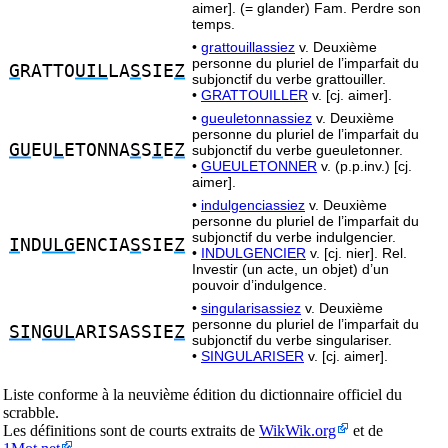
aimer]. (= glander) Fam. Perdre son
temps.
•
grattouillassiez
v. Deuxième
personne du pluriel de l’imparfait du
G
RATTO
UIL
LA
S
SIE
Z
subjonctif du verbe grattouiller.
•
GRATTOUILLER
v. [cj. aimer].
•
gueuletonnassiez
v. Deuxième
personne du pluriel de l’imparfait du
GU
EU
L
ETONNA
S
S
I
E
Z
subjonctif du verbe gueuletonner.
•
GUEULETONNER
v. (p.p.inv.) [cj.
aimer].
•
indulgenciassiez
v. Deuxième
personne du pluriel de l’imparfait du
subjonctif du verbe indulgencier.
I
ND
ULG
ENCIA
S
SIE
Z
•
INDULGENCIER
v. [cj. nier]. Rel.
Investir (un acte, un objet) d’un
pouvoir d’indulgence.
•
singularisassiez
v. Deuxième
personne du pluriel de l’imparfait du
SI
N
GUL
ARISASSIE
Z
subjonctif du verbe singulariser.
•
SINGULARISER
v. [cj. aimer].
Liste conforme à la neuvième édition du dictionnaire officiel du
scrabble.
Les définitions sont de courts extraits de
WikWik.org
et de