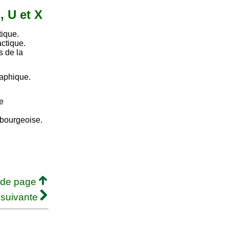
, U et X
tique.
actique.
s de la
raphique.
e
mbourgeoise.
 de page
 suivante