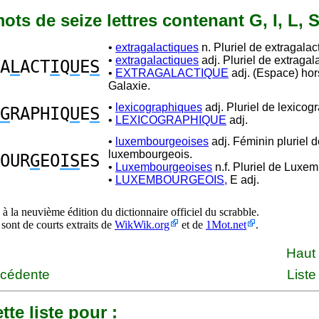
 mots de seize lettres contenant G, I, L, S
•
extragalactiques
n. Pluriel de extragalac
•
extragalactiques
adj. Pluriel de extragal
A
L
ACT
I
Q
U
E
S
•
EXTRAGALACTIQUE
adj. (Espace) hor
Galaxie.
•
lexicographiques
adj. Pluriel de lexicog
G
RAPHIQ
U
E
S
•
LEXICOGRAPHIQUE
adj.
•
luxembourgeoises
adj. Féminin pluriel d
luxembourgeois.
OUR
G
EO
IS
ES
•
Luxembourgeoises
n.f. Pluriel de Luxe
•
LUXEMBOURGEOIS,
E adj.
à la neuvième édition du dictionnaire officiel du scrabble.
 sont de courts extraits de
WikWik.org
et de
1Mot.net
.
Haut
écédente
Liste
tte liste pour :