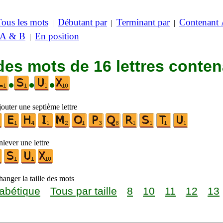
Tous les mots
Débutant par
Terminant par
Contenant
|
|
|
 A & B
En position
|
des mots de 16 lettres conte
•
•
•
outer une septième lettre
lever une lettre
anger la taille des mots
abétique
Tous par taille
8
10
11
12
13