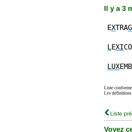
Il y a 3
E
X
TRA
G
L
E
XI
CO
LUX
EMB
Liste conforme 
Les définitions
Liste pr
Voyez ce