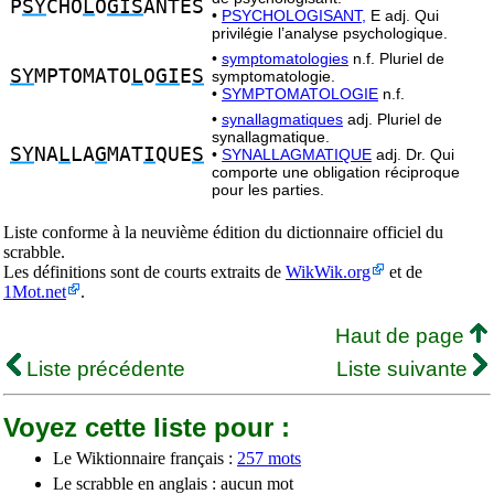
P
SY
CHO
L
O
GIS
ANTES
•
PSYCHOLOGISANT,
E adj. Qui
privilégie l’analyse psychologique.
•
symptomatologies
n.f. Pluriel de
SY
MPTOMATO
L
O
GI
E
S
symptomatologie.
•
SYMPTOMATOLOGIE
n.f.
•
synallagmatiques
adj. Pluriel de
synallagmatique.
SY
NA
L
LA
G
MAT
I
QUE
S
•
SYNALLAGMATIQUE
adj. Dr. Qui
comporte une obligation réciproque
pour les parties.
Liste conforme à la neuvième édition du dictionnaire officiel du
scrabble.
Les définitions sont de courts extraits de
WikWik.org
et de
1Mot.net
.
Haut de page
Liste précédente
Liste suivante
Voyez cette liste pour :
Le Wiktionnaire français :
257 mots
Le scrabble en anglais : aucun mot