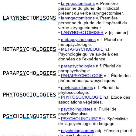
•
laryngectomisons
v. Première
personne du pluriel de l’indicatif
présent du verbe laryngectomiser.
L
AR
Y
N
G
ECTOM
IS
ON
S
•
laryngectomisons
v. Première
personne du pluriel de l’impératif du
verbe laryngectomiser.
•
LARYNGECTOMISER
v. [cj. aimer].
•
métapsychologies
n.f. Pluriel de
métapsychologie.
METAP
SY
CHO
L
O
GI
E
S
•
MÉTAPSYCHOLOGIE
n.f.
Psychologie qui va au-delà des
données de l’expérience.
•
parapsychologies
n.f. Pluriel de
parapsychologie.
PARAP
SY
CHO
L
O
GI
E
S
•
PARAPSYCHOLOGIE
n.f. Étude des
phénomènes parapsychiques.
•
phytosociologies
n.f. Pluriel de
phytosociologie.
PH
Y
TO
S
OC
I
O
L
O
G
IE
S
•
PHYTOSOCIOLOGIE
n.f. Étude des
associations végétales.
•
psycholinguistes
n. Pluriel de
psycholinguiste.
P
SY
CHO
LI
N
G
UI
S
TES
•
PSYCHOLINGUISTE
n. Spécialiste
de la psychologie du langage.
•
psychologisantes
adj. Féminin pluriel
de psychologisant.