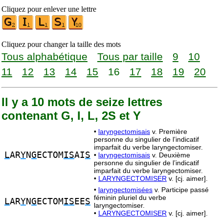
Cliquez pour enlever une lettre
Cliquez pour changer la taille des mots
Tous alphabétique
Tous par taille
9
10
11
12
13
14
15
16
17
18
19
20
Il y a 10 mots de seize lettres
contenant G, I, L, 2S et Y
•
laryngectomisais
v. Première
personne du singulier de l’indicatif
imparfait du verbe laryngectomiser.
L
AR
Y
N
G
ECTOM
IS
AI
S
•
laryngectomisais
v. Deuxième
personne du singulier de l’indicatif
imparfait du verbe laryngectomiser.
•
LARYNGECTOMISER
v. [cj. aimer].
•
laryngectomisées
v. Participe passé
féminin pluriel du verbe
L
AR
Y
N
G
ECTOM
IS
EE
S
laryngectomiser.
•
LARYNGECTOMISER
v. [cj. aimer].