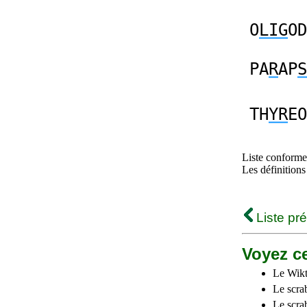
O
LIG
OD
PA
R
AP
S
TH
YR
EO
Liste conforme 
Les définitions
Liste pr
Voyez ce
Le Wikt
Le scra
Le scra