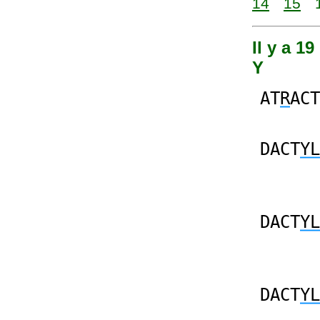
14
15
Il y a 1
Y
AT
R
ACT
DACT
YL
DACT
YL
DACT
YL