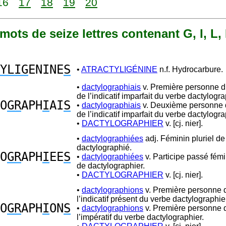
16
17
18
19
20
9 mots de seize lettres contenant G, I, L, 
YLIG
ENINE
S
•
ATRACTYLIGÉNINE
n.f. Hydrocarbure.
•
dactylographiais
v. Première personne du
de l’indicatif imparfait du verbe dactylogra
O
GR
APH
I
AI
S
•
dactylographiais
v. Deuxième personne d
de l’indicatif imparfait du verbe dactylogra
•
DACTYLOGRAPHIER
v. [cj. nier].
•
dactylographiées
adj. Féminin pluriel de
dactylographié.
O
GR
APH
I
EE
S
•
dactylographiées
v. Participe passé fémi
de dactylographier.
•
DACTYLOGRAPHIER
v. [cj. nier].
•
dactylographions
v. Première personne d
l’indicatif présent du verbe dactylographie
O
GR
APH
I
ON
S
•
dactylographions
v. Première personne d
l’impératif du verbe dactylographier.