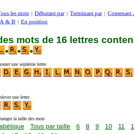
Tous les mots
Débutant par
Terminant par
Contenant
|
|
|
 A & B
En position
|
des mots de 16 lettres conte
•
•
•
outer une septième lettre
lever une lettre
anger la taille des mots
abétique
Tous par taille
6
8
9
10
11