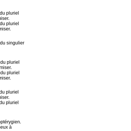
du pluriel
iser.
du pluriel
miser.
du singulier
u pluriel
miser.
u pluriel
miser.
u pluriel
iser.
u pluriel
ptérygien.
seux à