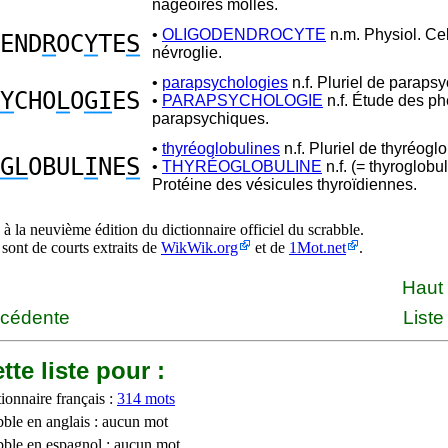
nageoires molles.
•
OLIGODENDROCYTE
n.m. Physiol. Cel
END
R
OC
Y
TE
S
névroglie.
•
parapsychologies
n.f. Pluriel de paraps
Y
CHO
L
O
GI
ES
•
PARAPSYCHOLOGIE
n.f. Étude des 
parapsychiques.
•
thyréoglobulines
n.f. Pluriel de thyréoglo
GL
OBUL
I
NE
S
•
THYRÉOGLOBULINE
n.f. (= thyroglobu
Protéine des vésicules thyroïdiennes.
à la neuvième édition du dictionnaire officiel du scrabble.
 sont de courts extraits de
WikWik.org
et de
1Mot.net
.
Haut
écédente
Liste
tte liste pour :
ionnaire français :
314 mots
bble en anglais : aucun mot
bble en espagnol : aucun mot