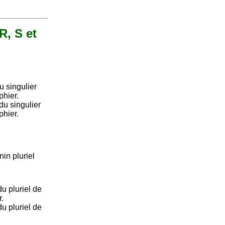
R, S et
 singulier
phier.
u singulier
phier.
nin pluriel
u pluriel de
r.
u pluriel de