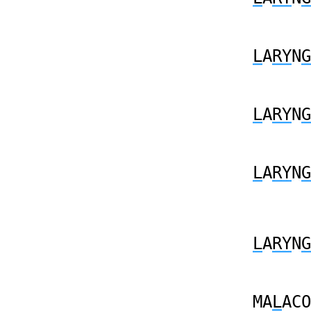
L
A
RY
N
G
L
A
RY
N
G
L
A
RY
N
G
L
A
RY
N
G
MA
L
ACO