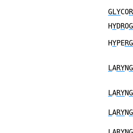
GLY
CO
R
H
Y
D
R
O
G
H
Y
PE
RG
L
A
RY
N
G
L
A
RY
N
G
L
A
RY
N
G
L
A
RY
N
G