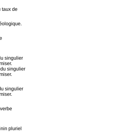
u taux de
géologique.
e
u singulier
miser.
du singulier
miser.
u singulier
miser.
 verbe
nin pluriel