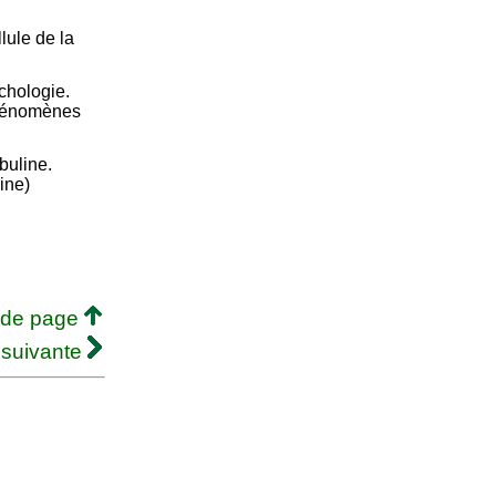
lule de la
ychologie.
phénomènes
buline.
line)
 de page
 suivante