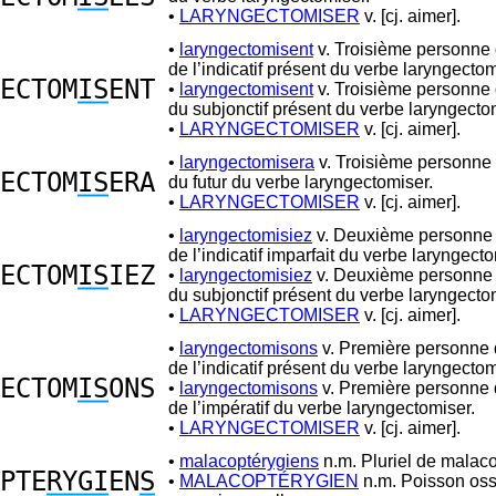
•
LARYNGECTOMISER
v. [cj. aimer].
•
laryngectomisent
v. Troisième personne 
de l’indicatif présent du verbe laryngectom
ECTOM
IS
ENT
•
laryngectomisent
v. Troisième personne 
du subjonctif présent du verbe laryngecto
•
LARYNGECTOMISER
v. [cj. aimer].
•
laryngectomisera
v. Troisième personne 
ECTOM
IS
ERA
du futur du verbe laryngectomiser.
•
LARYNGECTOMISER
v. [cj. aimer].
•
laryngectomisiez
v. Deuxième personne d
de l’indicatif imparfait du verbe laryngecto
ECTOM
IS
IEZ
•
laryngectomisiez
v. Deuxième personne d
du subjonctif présent du verbe laryngecto
•
LARYNGECTOMISER
v. [cj. aimer].
•
laryngectomisons
v. Première personne d
de l’indicatif présent du verbe laryngectom
ECTOM
IS
ONS
•
laryngectomisons
v. Première personne d
de l’impératif du verbe laryngectomiser.
•
LARYNGECTOMISER
v. [cj. aimer].
•
malacoptérygiens
n.m. Pluriel de malaco
PTE
RYGI
EN
S
•
MALACOPTÉRYGIEN
n.m. Poisson os