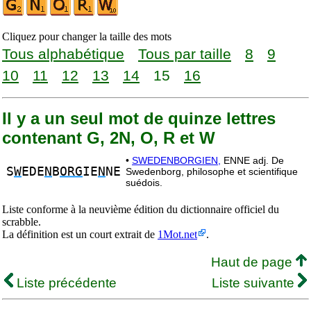
Cliquez pour changer la taille des mots
Tous alphabétique
Tous par taille
8
9
10
11
12
13
14
15
16
Il y a un seul mot de quinze lettres
contenant G, 2N, O, R et W
•
SWEDENBORGIEN,
ENNE adj. De
S
W
EDE
N
B
ORG
IE
N
NE
Swedenborg, philosophe et scientifique
suédois.
Liste conforme à la neuvième édition du dictionnaire officiel du
scrabble.
La définition est un court extrait de
1Mot.net
.
Haut de page
Liste précédente
Liste suivante