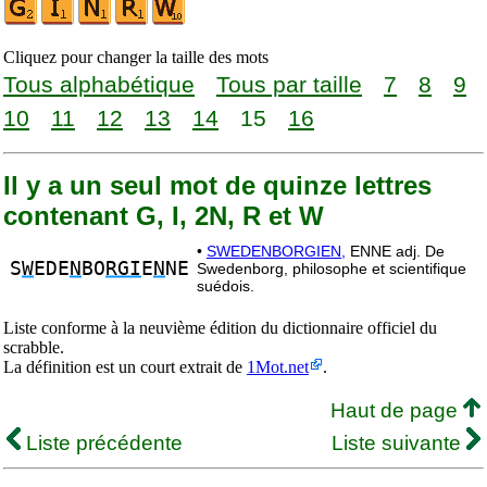
Cliquez pour changer la taille des mots
Tous alphabétique
Tous par taille
7
8
9
10
11
12
13
14
15
16
Il y a un seul mot de quinze lettres
contenant G, I, 2N, R et W
•
SWEDENBORGIEN,
ENNE adj. De
S
W
EDE
N
BO
RGI
E
N
NE
Swedenborg, philosophe et scientifique
suédois.
Liste conforme à la neuvième édition du dictionnaire officiel du
scrabble.
La définition est un court extrait de
1Mot.net
.
Haut de page
Liste précédente
Liste suivante