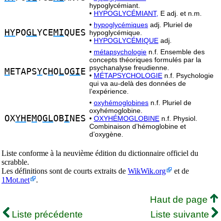
hypoglycémiant.
•
HYPOGLYCÉMIANT,
E adj. et n.m.
•
hypoglycémiques
adj. Pluriel de
HY
PO
GL
YCE
MI
QUES
hypoglycémique.
•
HYPOGLYCÉMIQUE
adj.
•
métapsychologie
n.f. Ensemble des
concepts théoriques formulés par la
psychanalyse freudienne.
M
ETAPS
Y
C
H
O
L
O
GI
E
•
MÉTAPSYCHOLOGIE
n.f. Psychologie
qui va au-delà des données de
l’expérience.
•
oxyhémoglobines
n.f. Pluriel de
oxyhémoglobine.
OX
YH
E
M
O
GL
OB
I
NES
•
OXYHÉMOGLOBINE
n.f. Physiol.
Combinaison d’hémoglobine et
d’oxygène.
Liste conforme à la neuvième édition du dictionnaire officiel du
scrabble.
Les définitions sont de courts extraits de
WikWik.org
et de
1Mot.net
.
Haut de page
Liste précédente
Liste suivante