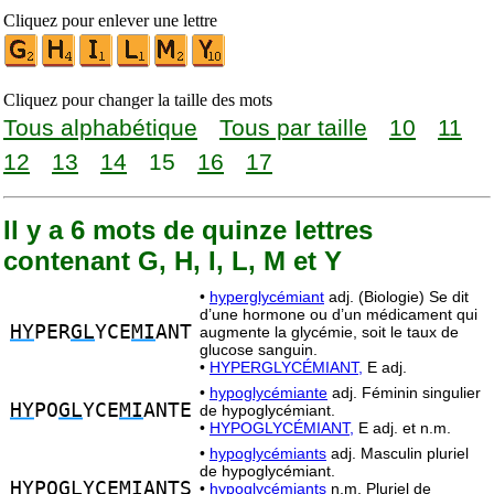
Cliquez pour enlever une lettre
Cliquez pour changer la taille des mots
Tous alphabétique
Tous par taille
10
11
12
13
14
15
16
17
Il y a 6 mots de quinze lettres
contenant G, H, I, L, M et Y
•
hyperglycémiant
adj. (Biologie) Se dit
d’une hormone ou d’un médicament qui
HY
PER
GL
YCE
MI
ANT
augmente la glycémie, soit le taux de
glucose sanguin.
•
HYPERGLYCÉMIANT,
E adj.
•
hypoglycémiante
adj. Féminin singulier
HY
PO
GL
YCE
MI
ANTE
de hypoglycémiant.
•
HYPOGLYCÉMIANT,
E adj. et n.m.
•
hypoglycémiants
adj. Masculin pluriel
de hypoglycémiant.
HY
PO
GL
YCE
MI
ANTS
•
hypoglycémiants
n.m. Pluriel de