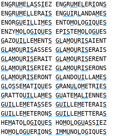
EN
G
R
UM
E
L
A
S
S
I
EZ EN
G
R
UM
E
L
ER
I
ON
S
EN
G
R
UM
E
L
LERA
IS
EN
GUI
R
L
ANDA
M
E
S
ENOR
GU
E
IL
LI
M
E
S
ENTO
M
O
L
O
GI
Q
U
E
S
ENZY
M
O
L
O
GI
Q
U
E
S
EP
IS
TE
M
O
L
O
GU
ES
G
AZO
UIL
LE
M
ENT
S
GL
A
M
O
U
R
IS
AIENT
GL
A
M
O
U
R
IS
ASSES
GL
A
M
O
U
R
IS
ERAIS
GL
A
M
O
U
R
IS
ERAIT
GL
A
M
O
U
R
IS
ERENT
GL
A
M
O
U
R
IS
ERIEZ
GL
A
M
O
U
R
IS
ERONS
GL
A
M
O
U
R
IS
ERONT
GL
ANDO
UI
LLA
M
E
S
GL
O
S
SE
M
AT
I
Q
U
ES
G
RAN
UL
O
M
ETR
I
E
S
G
RATTO
UIL
LA
M
E
S
GU
ATE
M
A
LI
ENNE
S
GUIL
LE
M
ETA
S
SES
GUIL
LE
M
ETERAI
S
GUIL
LE
M
ETERON
S
GUIL
LE
M
ETTERA
S
HE
M
ATO
L
O
GI
Q
U
E
S
HO
M
O
L
O
GU
A
S
S
I
EZ
HO
M
O
L
O
GU
ER
I
ON
S
IM
M
U
NO
L
O
G
IQUE
S