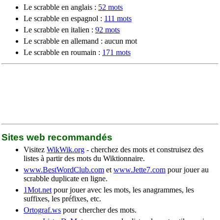
Le scrabble en anglais :
52 mots
Le scrabble en espagnol :
111 mots
Le scrabble en italien :
92 mots
Le scrabble en allemand : aucun mot
Le scrabble en roumain :
171 mots
Sites web recommandés
Visitez
WikWik.org
- cherchez des mots et construisez des
listes à partir des mots du Wiktionnaire.
www.BestWordClub.com
et
www.Jette7.com
pour jouer au
scrabble duplicate en ligne.
1Mot.net
pour jouer avec les mots, les anagrammes, les
suffixes, les préfixes, etc.
Ortograf.ws
pour chercher des mots.