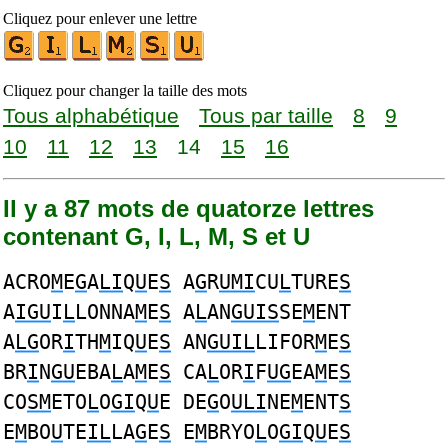
Cliquez pour enlever une lettre
Cliquez pour changer la taille des mots
Tous alphabétique
Tous par taille
8
9
10
11
12
13
14
15
16
Il y a 87 mots de quatorze lettres
contenant G, I, L, M, S et U
ACRO
M
E
G
A
LI
Q
U
E
S
A
G
R
UMI
CU
L
TURE
S
A
IGU
I
L
LONNA
M
E
S
A
L
AN
GUIS
SE
M
ENT
A
LG
OR
I
TH
M
IQ
U
E
S
AN
GUIL
LIFOR
M
E
S
BR
I
N
GU
EBA
L
A
M
E
S
CA
L
OR
I
F
UG
EA
M
E
S
CO
SM
ETO
L
O
GI
Q
U
E DE
G
O
ULI
NE
M
ENT
S
E
M
BO
U
TE
IL
LA
G
E
S
E
M
BRYO
L
O
GI
Q
U
E
S