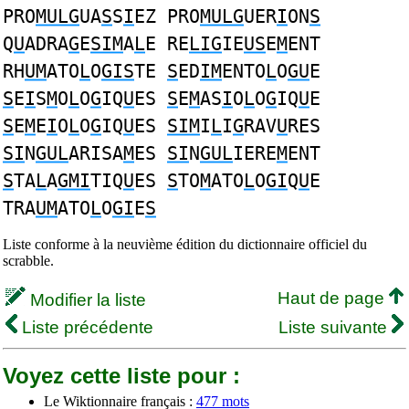
PRO
MULG
UA
S
S
I
EZ PRO
MULG
UER
I
ON
S
Q
U
ADRA
G
E
SIM
A
L
E RE
LIG
IE
US
E
M
ENT
RH
UM
ATO
L
O
GIS
TE
S
ED
IM
ENTO
L
O
GU
E
S
E
I
S
M
O
L
O
G
IQ
U
ES
S
E
M
AS
I
O
L
O
G
IQ
U
E
S
E
M
E
I
O
L
O
G
IQ
U
ES
SIM
I
L
I
G
RAV
U
RES
SI
N
GUL
ARISA
M
ES
SI
N
GUL
IERE
M
ENT
S
TA
L
A
GMI
TIQ
U
ES
S
TO
M
ATO
L
O
GI
Q
U
E
TRA
UM
ATO
L
O
GI
E
S
Liste conforme à la neuvième édition du dictionnaire officiel du
scrabble.
Haut de page
Modifier la liste
Liste précédente
Liste suivante
Voyez cette liste pour :
Le Wiktionnaire français :
477 mots