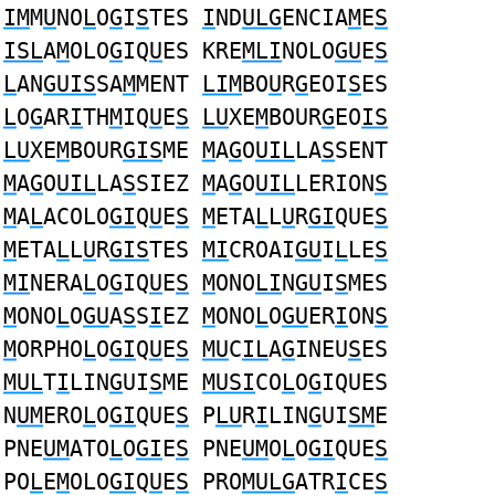
IM
M
U
NO
L
O
G
I
S
TES
I
ND
ULG
ENCIA
M
E
S
ISL
A
M
OLO
G
IQ
U
ES KRE
MLI
NOLO
GU
E
S
L
AN
GUIS
SA
M
MENT
LIM
BO
U
R
G
EOI
S
ES
L
O
G
AR
I
TH
M
IQ
U
E
S
LU
XE
M
BOUR
G
EO
IS
LU
XE
M
BOUR
GIS
ME
M
A
G
O
UIL
LA
S
SENT
M
A
G
O
UIL
LA
S
SIEZ
M
A
G
O
UIL
LERION
S
M
A
L
ACOLO
GI
Q
U
E
S
M
ETA
L
L
U
R
GI
QUE
S
M
ETA
L
L
U
R
GIS
TES
MI
CROAI
GU
I
L
LE
S
MI
NERA
L
O
G
IQ
U
E
S
M
ONO
LI
N
GU
I
S
MES
M
ONO
L
O
GU
A
S
S
I
EZ
M
ONO
L
O
GU
ER
I
ON
S
M
ORPHO
L
O
GI
Q
U
E
S
MU
C
IL
A
G
INEU
S
ES
MUL
T
I
LIN
G
UI
S
ME
MUSI
CO
L
O
G
IQUES
N
UM
ERO
L
O
GI
QUE
S
P
LU
R
I
LIN
G
UI
SM
E
PNE
UM
ATO
L
O
GI
E
S
PNE
UM
O
L
O
GI
QUE
S
PO
L
E
M
OLO
GI
Q
U
E
S
PRO
MULG
ATR
I
CE
S