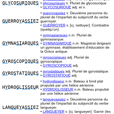
G
L
Y
CO
SU
R
I
QUE
S
•
glycosuriques
n. Pluriel de glycosurique.
•
GLYCOSURIQUE
adj. et n.
•
guerroyassiez
v. Deuxième personne du
pluriel de l’imparfait du subjonctif du verbe
GU
ERRO
Y
A
SSI
EZ
guerroyer.
•
GUERROYER
v. [cj. nettoyer]. Combattre
(quelqu’un).
•
gymnasiarques
n.m. Pluriel de
gymnasiarque.
GY
MNA
SI
ARQ
U
E
S
•
GYMNASIARQUE
n.m. Magistrat dirigeant
un gymnase, établissement d’éducation de
la Grèce antique.
•
gyroscopiques
adj. Pluriel de
GY
RO
S
COP
I
Q
U
E
S
gyroscopique.
•
GYROSCOPIQUE
adj.
•
gyrostatiques
adj. Pluriel de gyrostatique.
GY
RO
S
TAT
I
Q
U
E
S
•
GYROSTATIQUE
adj.
•
hydroglisseur
n.m. Bateau à fond plat
propulsé par une hélice aérienne.
H
Y
DRO
G
L
ISS
E
U
R
•
HYDROGLISSEUR
n.m. Bateau propulsé
par une hélice aérienne.
•
langueyassiez
v. Deuxième personne du
pluriel de l’imparfait du subjonctif du verbe
LAN
GU
E
Y
A
SSI
EZ
langueyer.
•
LANGUEYER
v. [cj. langueyer]. Garnir (les