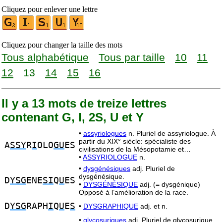
Cliquez pour enlever une lettre
Cliquez pour changer la taille des mots
Tous alphabétique
Tous par taille
10
11
12
13
14
15
16
Il y a 13 mots de treize lettres
contenant G, I, 2S, U et Y
•
assyriologues
n. Pluriel de assyriologue. À
partir du XIX° siècle: spécialiste des
A
SSY
R
I
OLO
GU
ES
civilisations de la Mésopotamie et…
•
ASSYRIOLOGUE
n.
•
dysgénésiques
adj. Pluriel de
dysgénésique.
D
YSG
ENE
SI
Q
U
ES
•
DYSGÉNÉSIQUE
adj. (= dysgénique)
Opposé à l’amélioration de la race.
D
YSG
RAPH
I
Q
U
E
S
•
DYSGRAPHIQUE
adj. et n.
•
glycosuriques
adj. Pluriel de glycosurique.