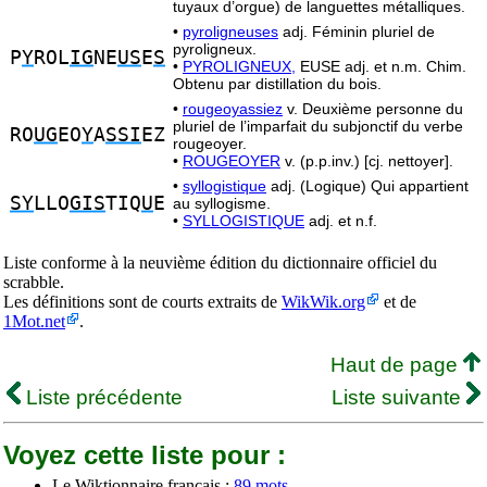
tuyaux d’orgue) de languettes métalliques.
•
pyroligneuses
adj. Féminin pluriel de
pyroligneux.
P
Y
ROL
IG
NE
US
E
S
•
PYROLIGNEUX,
EUSE adj. et n.m. Chim.
Obtenu par distillation du bois.
•
rougeoyassiez
v. Deuxième personne du
pluriel de l’imparfait du subjonctif du verbe
RO
UG
EO
Y
A
SSI
EZ
rougeoyer.
•
ROUGEOYER
v. (p.p.inv.) [cj. nettoyer].
•
syllogistique
adj. (Logique) Qui appartient
SY
LLO
GIS
TIQ
U
E
au syllogisme.
•
SYLLOGISTIQUE
adj. et n.f.
Liste conforme à la neuvième édition du dictionnaire officiel du
scrabble.
Les définitions sont de courts extraits de
WikWik.org
et de
1Mot.net
.
Haut de page
Liste précédente
Liste suivante
Voyez cette liste pour :
Le Wiktionnaire français :
89 mots