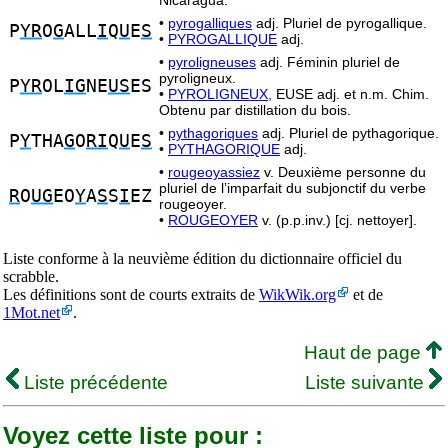
Nicaragua.
•
pyrogalliques
adj. Pluriel de pyrogallique.
P
YR
O
G
ALL
I
Q
U
E
S
•
PYROGALLIQUE
adj.
•
pyroligneuses
adj. Féminin pluriel de
pyroligneux.
P
YR
OL
IG
NE
US
ES
•
PYROLIGNEUX,
EUSE adj. et n.m. Chim.
Obtenu par distillation du bois.
•
pythagoriques
adj. Pluriel de pythagorique.
P
Y
THA
G
O
RI
Q
U
E
S
•
PYTHAGORIQUE
adj.
•
rougeoyassiez
v. Deuxième personne du
pluriel de l’imparfait du subjonctif du verbe
R
O
UG
EO
Y
A
S
S
I
EZ
rougeoyer.
•
ROUGEOYER
v. (p.p.inv.) [cj. nettoyer].
Liste conforme à la neuvième édition du dictionnaire officiel du
scrabble.
Les définitions sont de courts extraits de
WikWik.org
et de
1Mot.net
.
Haut de page
Liste précédente
Liste suivante
Voyez cette liste pour :