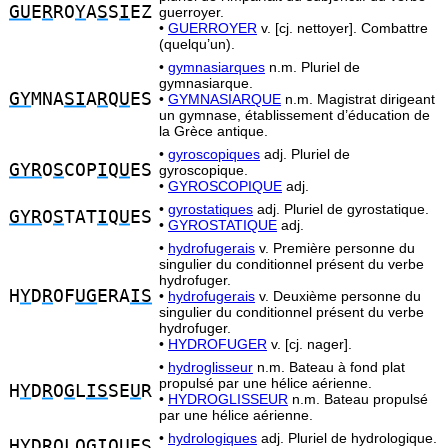
GU
E
R
RO
Y
A
S
S
I
EZ
guerroyer.
•
GUERROYER
v. [cj. nettoyer]. Combattre
(quelqu’un).
•
gymnasiarques
n.m. Pluriel de
gymnasiarque.
GY
MNA
SI
A
R
Q
U
ES
•
GYMNASIARQUE
n.m. Magistrat dirigeant
un gymnase, établissement d’éducation de
la Grèce antique.
•
gyroscopiques
adj. Pluriel de
GYR
O
S
COP
I
Q
U
ES
gyroscopique.
•
GYROSCOPIQUE
adj.
•
gyrostatiques
adj. Pluriel de gyrostatique.
GYR
O
S
TAT
I
Q
U
ES
•
GYROSTATIQUE
adj.
•
hydrofugerais
v. Première personne du
singulier du conditionnel présent du verbe
hydrofuger.
H
Y
D
R
OF
UG
ERA
IS
•
hydrofugerais
v. Deuxième personne du
singulier du conditionnel présent du verbe
hydrofuger.
•
HYDROFUGER
v. [cj. nager].
•
hydroglisseur
n.m. Bateau à fond plat
propulsé par une hélice aérienne.
H
Y
D
R
O
G
L
IS
SE
U
R
•
HYDROGLISSEUR
n.m. Bateau propulsé
par une hélice aérienne.
•
hydrologiques
adj. Pluriel de hydrologique.
H
Y
D
R
OLO
GI
Q
U
E
S