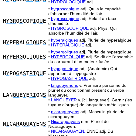
•
HYDROLOGIQUE
adj.
•
hygroscopique
adj. Qui a la capacité
d’absorber l’humidité de l’air.
•
hygroscopique
adj. Relatif au taux
H
YGR
O
S
COP
I
Q
U
E
d’humidité.
•
HYGROSCOPIQUE
adj. Phys. Qui
absorbe l’humidité de l’air.
•
hyperalgiques
adj. Pluriel de hyperalgique.
H
Y
PE
R
AL
GI
Q
U
E
S
•
HYPERALGIQUE
adj.
•
hypergoliques
adj. Pluriel de hypergolique.
H
Y
PE
RG
OL
I
Q
U
E
S
•
HYPERGOLIQUE
adj. Se dit de l’ensemble
du carburant d’un moteur-fusée.
•
hypogastrique
adj. (Anatomie) Qui
H
Y
PO
G
A
S
T
RI
Q
U
E
appartient à l’hypogastre.
•
HYPOGASTRIQUE
adj.
•
langueyerions
v. Première personne du
pluriel du conditionnel présent du verbe
LAN
GU
E
Y
E
RI
ON
S
langueyer.
•
LANGUEYER
v. [cj. langueyer]. Garnir (les
tuyaux d’orgue) de languettes métalliques.
•
nicaraguayens
adj. Masculin pluriel de
nicaraguayen.
•
Nicaraguayens
n.m. Pluriel de
N
I
CA
R
A
GU
A
Y
EN
S
Nicaraguayen.
•
NICARAGUAYEN,
ENNE adj. Du