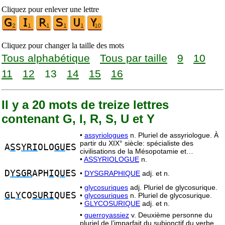
Cliquez pour enlever une lettre
Cliquez pour changer la taille des mots
Tous alphabétique
Tous par taille
9
10
11
12
13
14
15
16
Il y a 20 mots de treize lettres
contenant G, I, R, S, U et Y
•
assyriologues
n. Pluriel de assyriologue. À
partir du XIX° siècle: spécialiste des
A
S
S
YRI
OLO
GU
ES
civilisations de la Mésopotamie et…
•
ASSYRIOLOGUE
n.
D
YSGR
APH
I
Q
U
ES
•
DYSGRAPHIQUE
adj. et n.
•
glycosuriques
adj. Pluriel de glycosurique.
G
L
Y
CO
SURI
QUES
•
glycosuriques
n. Pluriel de glycosurique.
•
GLYCOSURIQUE
adj. et n.
•
guerroyassiez
v. Deuxième personne du
pluriel de l’imparfait du subjonctif du verbe