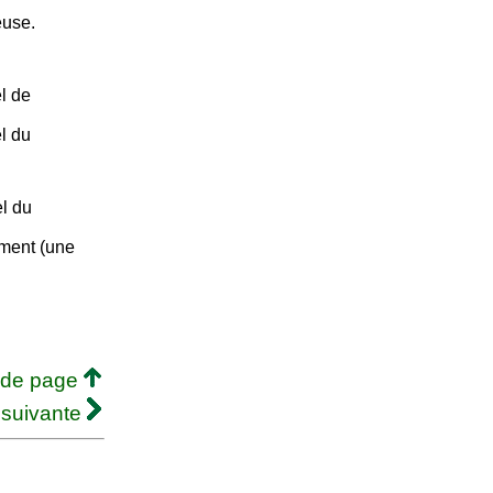
euse.
l de
l du
l du
lement (une
 de page
 suivante