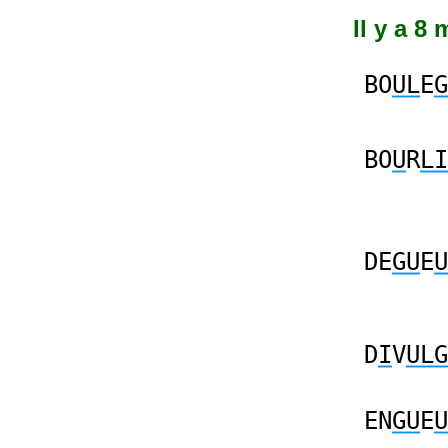
Il y a 8 
BO
UL
E
G
BO
U
R
LI
DE
GU
E
U
D
I
V
ULG
EN
GU
E
U