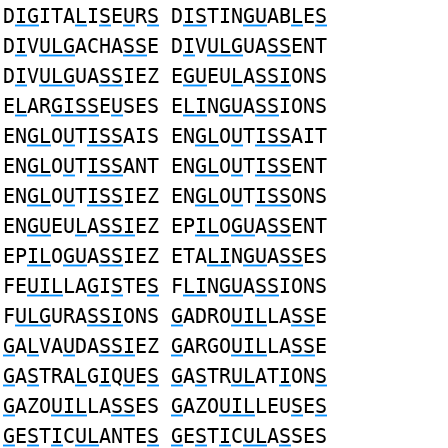
D
IG
ITA
L
I
S
E
U
R
S
D
IS
TIN
GU
AB
L
E
S
D
I
V
ULG
ACHA
SS
E D
I
V
ULG
UA
SS
ENT
D
I
V
ULG
UA
SS
IEZ E
GU
EU
L
A
SSI
ONS
E
L
AR
GISS
E
U
SES E
LI
N
GU
A
SS
IONS
EN
GL
O
U
T
ISS
AIS EN
GL
O
U
T
ISS
AIT
EN
GL
O
U
T
ISS
ANT EN
GL
O
U
T
ISS
ENT
EN
GL
O
U
T
ISS
IEZ EN
GL
O
U
T
ISS
ONS
EN
GU
EU
L
A
SSI
EZ EP
IL
O
GU
A
SS
ENT
EP
IL
O
GU
A
SS
IEZ ETA
LI
N
GU
A
SS
ES
FE
UIL
LA
G
I
S
TE
S
F
LI
N
GU
A
SS
IONS
F
ULG
URA
SSI
ONS
G
ADRO
UIL
LA
SS
E
G
A
L
VA
U
DA
SSI
EZ
G
ARGO
UIL
LA
SS
E
G
A
S
TRA
L
G
I
Q
U
E
S
G
A
S
TR
UL
AT
I
ON
S
G
AZO
UIL
LA
SS
ES
G
AZO
UIL
LEU
S
E
S
G
E
S
T
I
C
UL
ANTE
S
G
E
S
T
I
C
UL
A
S
SES