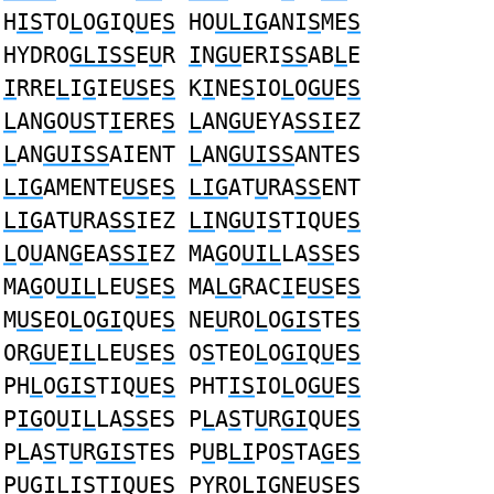
H
IS
TO
L
O
G
IQ
U
E
S
HO
ULIG
ANI
S
ME
S
HYDRO
GLISS
E
U
R
I
N
GU
ERI
SS
AB
L
E
I
RRE
L
I
G
IE
US
E
S
K
I
NE
S
IO
L
O
GU
E
S
L
AN
G
O
US
T
I
ERE
S
L
AN
GU
EYA
SSI
EZ
L
AN
GUISS
AIENT
L
AN
GUISS
ANTES
LIG
AMENTE
US
E
S
LIG
AT
U
RA
SS
ENT
LIG
AT
U
RA
SS
IEZ
LI
N
GU
I
S
TIQUE
S
L
O
U
AN
G
EA
SSI
EZ MA
G
O
UIL
LA
SS
ES
MA
G
O
UIL
LEU
S
E
S
MA
LG
RAC
I
E
US
E
S
M
US
EO
L
O
GI
QUE
S
NE
U
RO
L
O
GIS
TE
S
OR
GU
E
IL
LEU
S
E
S
O
S
TEO
L
O
GI
Q
U
E
S
PH
L
O
GIS
TIQ
U
E
S
PHT
IS
IO
L
O
GU
E
S
P
IG
O
U
I
L
LA
SS
ES P
L
A
S
T
U
R
GI
QUE
S
P
L
A
S
T
U
R
GIS
TES P
U
B
LI
PO
S
TA
G
E
S
P
UGIL
I
S
TIQUE
S
PYRO
LIG
NE
US
E
S