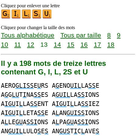
Cliquez pour enlever une lettre
Cliquez pour changer la taille des mots
Tous alphabétique
Tous par taille
8
9
10
11
12
13
14
15
16
17
18
Il y a 198 mots de treize lettres
contenant G, I, L, 2S et U
AERO
GLISS
E
U
RS A
G
ENO
UIL
LA
SS
E
A
G
G
LU
T
I
NA
SS
ES A
GUIL
LA
SS
IONS
A
IGU
I
L
LA
SS
ENT A
IGU
I
L
LA
SS
IEZ
A
IGU
I
L
LETA
SS
E A
L
AN
GUISS
IONS
A
L
LE
GU
A
SSI
ONS A
L
PA
GU
A
SSI
ONS
AN
GUIL
LULO
S
E
S
AN
GUS
T
I
C
L
AVE
S