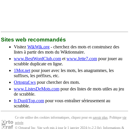
Sites web recommandés
Visitez
WikWik.org
- cherchez des mots et construisez des
listes à partir des mots du Wiktionnaire.
www.BestWordClub.com
et
www.Jette7.com
pour jouer au
scrabble duplicate en ligne.
1Mot.net
pour jouer avec les mots, les anagrammes, les
suffixes, les préfixes, etc.
Ortograf.ws
pour chercher des mots.
www.ListesDeMots.com
pour des listes de mots utiles au jeu
de scrabble.
fr.DupliTop.com
pour vous entraîner sérieusement au
scrabble.
Ce site utilise des cookies informatiques, cliquez pour en
savoir plus
. Politique
vie
privée
.
© Ortograf Inc. Site web mis à jour le 1 janvier 2024 (v-2.2.0
z
).
Informations &