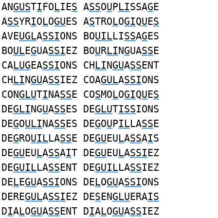
AN
GUS
T
I
FO
L
IE
S
A
SS
O
U
P
LI
SSA
G
E
A
SS
YR
I
O
L
O
GU
ES A
S
TRO
L
O
GI
Q
U
E
S
AVE
UGL
A
SSI
ONS BO
UIL
LI
SS
A
G
ES
BO
UL
E
G
UA
SSI
EZ BO
U
R
LI
N
G
UA
SS
E
CA
LUG
EA
SSI
ONS CH
LI
N
GU
A
SS
ENT
CH
LI
N
GU
A
SS
IEZ COA
GUL
A
SSI
ONS
CON
GLU
T
I
NA
SS
E CO
S
MO
L
O
GI
Q
U
E
S
DE
GLI
NG
U
A
SS
ES DE
GLU
T
ISS
IONS
DE
G
O
ULI
NA
SS
ES DE
G
O
U
P
IL
LA
SS
E
DE
G
RO
UIL
LA
SS
E DE
GU
EU
L
A
SS
A
I
S
DE
GU
EU
L
A
SS
A
I
T DE
GU
EU
L
A
SSI
EZ
DE
GUIL
LA
SS
ENT DE
GUIL
LA
SS
IEZ
DE
L
E
GU
A
SSI
ONS DE
L
O
GU
A
SSI
ONS
DERE
GUL
A
SSI
EZ DE
S
EN
GLU
ERA
IS
D
I
A
L
O
GU
A
SS
ENT D
I
A
L
O
GU
A
SS
IEZ