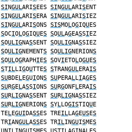
SI
N
GUL
ARI
S
EES
SI
N
GUL
ARI
S
ENT
SI
N
GUL
ARI
S
ERA
SI
N
GUL
ARI
S
IEZ
SI
N
GUL
ARI
S
ONS
SIS
MO
L
O
G
IQ
U
ES
S
OC
I
O
L
O
G
IQ
U
E
S
S
O
UL
A
G
EA
S
S
I
EZ
S
O
ULIG
NA
S
SENT
S
O
ULIG
NA
S
SIEZ
S
O
ULIG
NEMENT
S
S
O
ULIG
NERION
S
S
O
UL
O
G
RAPH
I
E
S
S
OV
I
ETO
L
O
GU
E
S
S
T
IL
LI
G
O
U
TTE
S
S
TRAN
GUL
ERA
IS
SU
BDE
L
E
G
U
I
ON
S
SU
PERA
L
L
I
A
G
E
S
SU
R
G
E
L
A
S
S
I
ONS
SU
R
G
ONF
L
ERA
IS
SU
R
LIG
NA
S
SENT
SU
R
LIG
NA
S
SIEZ
SU
R
LIG
NERION
S
S
Y
L
LO
GIS
TIQ
U
E
TE
L
E
GUI
DA
SS
ES TRE
IL
LA
G
E
US
E
S
TR
I
AN
GUL
A
SS
ES TR
IL
IN
GU
I
S
ME
S
U
N
IL
IN
G
UI
S
ME
S
US
T
IL
A
G
INALE
S