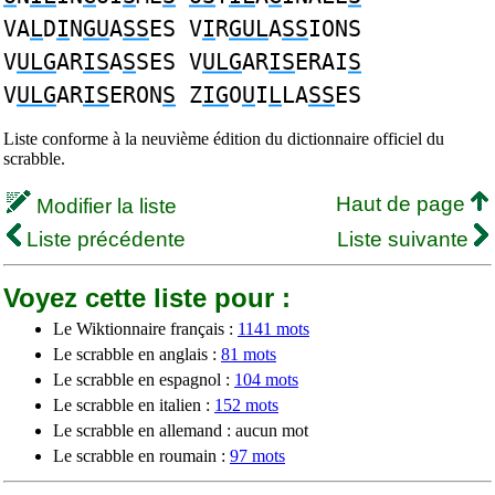
VA
L
D
I
N
GU
A
SS
ES V
I
R
GUL
A
SS
IONS
V
ULG
AR
IS
A
S
SES V
ULG
AR
IS
ERAI
S
V
ULG
AR
IS
ERON
S
Z
IG
O
U
I
L
LA
SS
ES
Liste conforme à la neuvième édition du dictionnaire officiel du
scrabble.
Haut de page
Modifier la liste
Liste précédente
Liste suivante
Voyez cette liste pour :
Le Wiktionnaire français :
1141 mots
Le scrabble en anglais :
81 mots
Le scrabble en espagnol :
104 mots
Le scrabble en italien :
152 mots
Le scrabble en allemand : aucun mot
Le scrabble en roumain :
97 mots