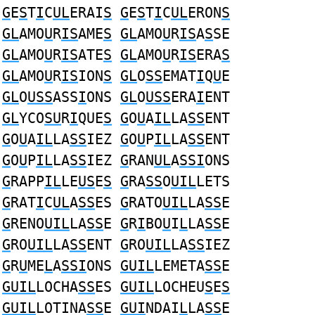
G
E
S
T
I
C
UL
ERAI
S
G
E
S
T
I
C
UL
ERON
S
GL
AMO
U
R
IS
AME
S
GL
AMO
U
R
IS
A
S
SE
GL
AMO
U
R
IS
ATE
S
GL
AMO
U
R
IS
ERA
S
GL
AMO
U
R
IS
ION
S
GL
O
SS
EMAT
I
Q
U
E
GL
O
USS
ASS
I
ONS
GL
O
USS
ERA
I
ENT
GL
YCO
SU
R
I
QUE
S
G
O
U
A
IL
LA
SS
ENT
G
O
U
A
IL
LA
SS
IEZ
G
O
U
P
IL
LA
SS
ENT
G
O
U
P
IL
LA
SS
IEZ
G
RAN
UL
A
SSI
ONS
G
RAPP
IL
LE
US
E
S
G
RA
SS
O
UIL
LETS
G
RAT
I
C
UL
A
SS
ES
G
RATO
UIL
LA
SS
E
G
RENO
UIL
LA
SS
E
G
R
I
BO
U
I
L
LA
SS
E
G
RO
UIL
LA
SS
ENT
G
RO
UIL
LA
SS
IEZ
G
R
U
ME
L
A
SSI
ONS
GUIL
LEMETA
SS
E
GUIL
LOCHA
SS
ES
GUIL
LOCHEU
S
E
S
GUIL
LOTINA
SS
E
GUI
NDAI
L
LA
SS
E