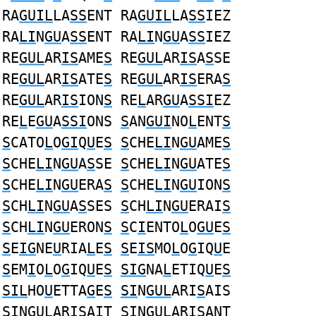
RA
GUIL
LA
SS
ENT RA
GUIL
LA
SS
IEZ
RA
LI
N
GU
A
SS
ENT RA
LI
N
GU
A
SS
IEZ
RE
GUL
AR
IS
AME
S
RE
GUL
AR
IS
A
S
SE
RE
GUL
AR
IS
ATE
S
RE
GUL
AR
IS
ERA
S
RE
GUL
AR
IS
ION
S
RE
L
AR
GU
A
SSI
EZ
RE
L
E
GU
A
SSI
ONS
S
AN
GUI
NO
L
ENT
S
S
CATO
L
O
GI
Q
U
E
S
S
CHE
LI
N
GU
AME
S
S
CHE
LI
N
GU
A
S
SE
S
CHE
LI
N
GU
ATE
S
S
CHE
LI
N
GU
ERA
S
S
CHE
LI
N
GU
ION
S
S
CH
LI
N
GU
A
S
SES
S
CH
LI
N
GU
ERAI
S
S
CH
LI
N
GU
ERON
S
S
C
I
ENTO
L
O
GU
E
S
S
E
IG
NE
U
RIA
L
E
S
S
E
IS
MO
L
O
G
IQ
U
E
S
EM
I
O
L
O
G
IQ
U
E
S
SIG
NA
L
ETIQ
U
E
S
SIL
HO
U
ETTA
G
E
S
SI
N
GUL
ARI
S
AIS
SI
N
GUL
ARI
S
AIT
SI
N
GUL
ARI
S
ANT