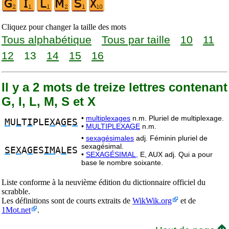
Cliquez pour changer la taille des mots
Tous alphabétique
Tous par taille
10
11
12
13
14
15
16
Il y a 2 mots de treize lettres contenant
G, I, L, M, S et X
•
multiplexages
n.m. Pluriel de multiplexage.
M
U
L
T
I
PLE
X
A
G
E
S
•
MULTIPLEXAGE
n.m.
•
sexagésimales
adj. Féminin pluriel de
sexagésimal.
S
E
X
A
G
ES
IM
A
L
ES
•
SEXAGÉSIMAL,
E, AUX adj. Qui a pour
base le nombre soixante.
Liste conforme à la neuvième édition du dictionnaire officiel du
scrabble.
Les définitions sont de courts extraits de
WikWik.org
et de
1Mot.net
.