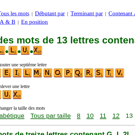
Tous les mots
Débutant par
Terminant par
Contenant
|
|
|
 A & B
En position
|
des mots de 13 lettres conte
•
•
•
outer une septième lettre
lever une lettre
anger la taille des mots
abétique
Tous par taille
8
10
11
12
13
 mots de treize lettres contenant G, I, 2L,