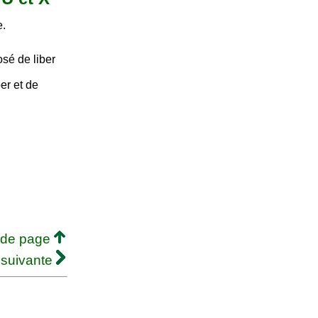
e.
sé de liber
r et de
 de page
 suivante