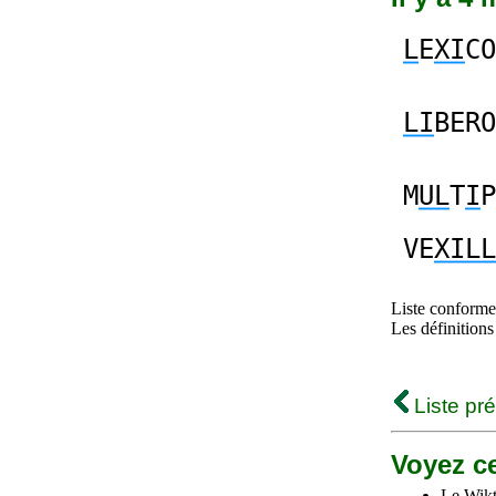
L
E
XI
CO
LI
BERO
M
UL
T
I
P
VE
XILL
Liste conforme 
Les définitions
Liste pr
Voyez ce
Le Wikt