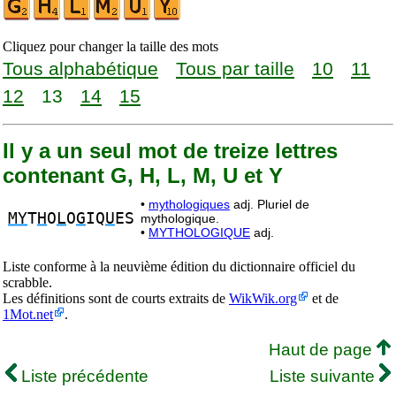
Cliquez pour changer la taille des mots
Tous alphabétique
Tous par taille
10
11
12
13
14
15
Il y a un seul mot de treize lettres
contenant G, H, L, M, U et Y
•
mythologiques
adj. Pluriel de
MY
T
H
O
L
O
G
IQ
U
ES
mythologique.
•
MYTHOLOGIQUE
adj.
Liste conforme à la neuvième édition du dictionnaire officiel du
scrabble.
Les définitions sont de courts extraits de
WikWik.org
et de
1Mot.net
.
Haut de page
Liste précédente
Liste suivante